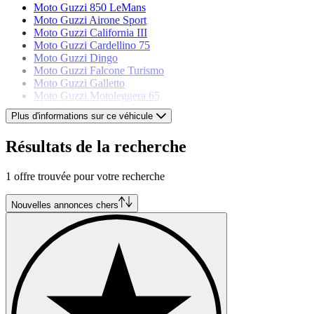
Moto Guzzi 850 LeMans
Moto Guzzi Airone Sport
Moto Guzzi California III
Moto Guzzi Cardellino 75
Moto Guzzi Dingo
Moto Guzzi Falcone Turismo
Moto Guzzi Galletto
Moto Guzzi Motoleggera 65
Moto Guzzi Normale 500
Plus d'informations sur ce véhicule
Moto Guzzi Nuovo Falcone
Moto Guzzi Stornello 125
Résultats de la recherche
Moto Guzzi V 65 Lario
1 offre trouvée pour votre recherche
Nouvelles annonces chers