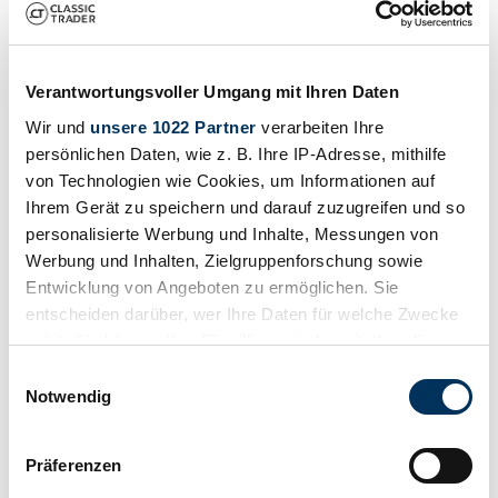
Verantwortungsvoller Umgang mit Ihren Daten
Wir und
unsere 1022 Partner
verarbeiten Ihre
persönlichen Daten, wie z. B. Ihre IP-Adresse, mithilfe
von Technologien wie Cookies, um Informationen auf
Ihrem Gerät zu speichern und darauf zuzugreifen und so
personalisierte Werbung und Inhalte, Messungen von
1
/
50
Werbung und Inhalten, Zielgruppenforschung sowie
1971 | Moto Guzzi Stornello 125 II
Entwicklung von Angeboten zu ermöglichen. Sie
entscheiden darüber, wer Ihre Daten für welche Zwecke
Moto Guzzi 125 STORNELLO
nutzt. Sie können Ihre Einwilligung jederzeit über die
5 800 €
Cookie-Erklärung oder durch Klicken auf das Privacy
Einwilligungsauswahl
Trigger Symbol ändern oder widerrufen
Notwendig
Wenn Sie es erlauben, würden wir auch gerne:
Präferenzen
Informationen über Ihre geografische Lage