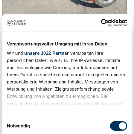
1980 | Kreidler Florett RMC/S
Andere Kreidler Florett nur 2.200Km Sammlerobjekt 1. Hand
Verantwortungsvoller Umgang mit Ihren Daten
original Papiere
Wir und
unsere 1022 Partner
verarbeiten Ihre
5 000 €
il y a 3 ans
persönlichen Daten, wie z. B. Ihre IP-Adresse, mithilfe
von Technologien wie Cookies, um Informationen auf
Ihrem Gerät zu speichern und darauf zuzugreifen und so
personalisierte Werbung und Inhalte, Messungen von
Werbung und Inhalten, Zielgruppenforschung sowie
Entwicklung von Angeboten zu ermöglichen. Sie
entscheiden darüber, wer Ihre Daten für welche Zwecke
nutzt. Sie können Ihre Einwilligung jederzeit über die
Cookie-Erklärung oder durch Klicken auf das Privacy
Einwilligungsauswahl
Trigger Symbol ändern oder widerrufen
Notwendig