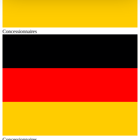
haben oder die sie im Rahmen Ihrer Nutzung der Dienste
gesammelt haben.
Datenschutzerklärung
Concessionnaires
Concessionnaires