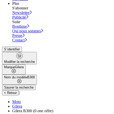
Plus
S'abonner
Newsletter
Publicité
Suite
Boutique
Qui nous sommes
Presse
Contact
S´identifier
Modifier la recherche
Marque
Gilera
Nom du modèle
B300
Sauver la recherche
|
< Retour
Moto
Gilera
Gilera B300
(0 one offre)