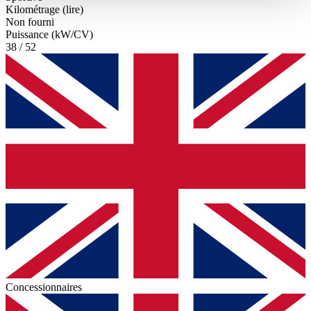
haben oder die sie im Rahmen Ihrer Nutzung der Dienste
Kilométrage (lire)
Non fourni
gesammelt haben.
Datenschutzerklärung
Puissance (kW/CV)
38 / 52
Concessionnaires