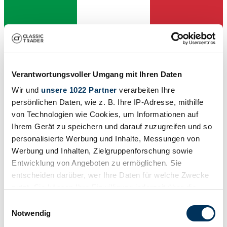
Concessionnaires
Cette annonce a expiré
Verantwortungsvoller Umgang mit Ihren Daten
Wir und
unsere 1022 Partner
verarbeiten Ihre
persönlichen Daten, wie z. B. Ihre IP-Adresse, mithilfe
von Technologien wie Cookies, um Informationen auf
Ihrem Gerät zu speichern und darauf zuzugreifen und so
personalisierte Werbung und Inhalte, Messungen von
Werbung und Inhalten, Zielgruppenforschung sowie
Entwicklung von Angeboten zu ermöglichen. Sie
entscheiden darüber, wer Ihre Daten für welche Zwecke
nutzt. Sie können Ihre Einwilligung jederzeit über die
Cookie-Erklärung oder durch Klicken auf das Privacy
Einwilligungsauswahl
Trigger Symbol ändern oder widerrufen
Notwendig