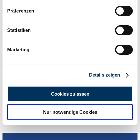
Wenn Sie es erlauben, würden wir auch gerne:
Präferenzen
Informationen über Ihre geografische Lage
erfassen, welche bis auf einige Meter genau sein
können
Statistiken
Ihr Gerät durch aktives Scannen nach
bestimmten Merkmalen (Fingerprinting) identifizieren
Marketing
Erfahren Sie mehr darüber, wie Ihre persönlichen Daten
verarbeitet werden, und legen Sie Ihre Präferenzen im
Particulier
Abschnitt Einzelheiten
fest.
Details zeigen
Wir verwenden Cookies, um Inhalte und Anzeigen zu
personalisieren, Funktionen für soziale Medien anbieten
Cookies zulassen
zu können und die Zugriffe auf unsere Website zu
analysieren. Außerdem geben wir Informationen zu Ihrer
Nur notwendige Cookies
Verwendung unserer Website an unsere Partner für
soziale Medien, Werbung und Analysen weiter. Unsere
Partner führen diese Informationen möglicherweise mit
weiteren Daten zusammen, die Sie ihnen bereitgestellt