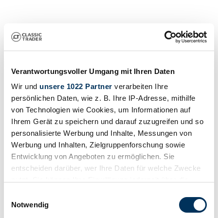
Verantwortungsvoller Umgang mit Ihren Daten
Wir und
unsere 1022 Partner
verarbeiten Ihre
Particulier
persönlichen Daten, wie z. B. Ihre IP-Adresse, mithilfe
Typologie
von Technologien wie Cookies, um Informationen auf
Grand tourisme
Kilométrage (lire)
Ihrem Gerät zu speichern und darauf zuzugreifen und so
Non fourni
personalisierte Werbung und Inhalte, Messungen von
Puissance (kW/CV)
Werbung und Inhalten, Zielgruppenforschung sowie
6 / 8
Entwicklung von Angeboten zu ermöglichen. Sie
entscheiden darüber, wer Ihre Daten für welche Zwecke
nutzt. Sie können Ihre Einwilligung jederzeit über die
Cookie-Erklärung oder durch Klicken auf das Privacy
Einwilligungsauswahl
Trigger Symbol ändern oder widerrufen
Notwendig