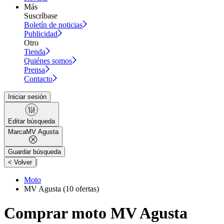
Más
Suscríbase
Boletín de noticias
Publicidad
Otro
Tienda
Quiénes somos
Prensa
Contacto
Iniciar sesión
Editar búsqueda
Marca
MV Agusta
Guardar búsqueda
|
< Volver
Moto
MV Agusta
(10 ofertas)
Comprar moto MV Agusta