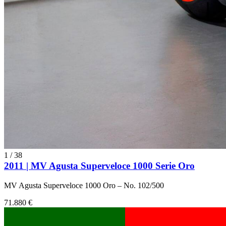
1
/
38
2011 | MV Agusta Superveloce 1000 Serie Oro
MV Agusta Superveloce 1000 Oro – No. 102/500
71.880 €