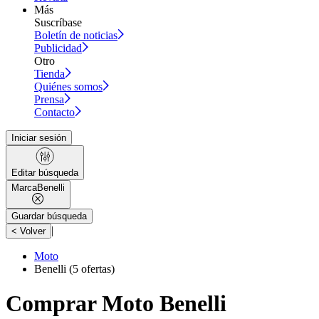
Más
Suscríbase
Boletín de noticias
Publicidad
Otro
Tienda
Quiénes somos
Prensa
Contacto
Iniciar sesión
Editar búsqueda
Marca
Benelli
Guardar búsqueda
|
< Volver
Moto
Benelli
(5 ofertas)
Comprar Moto Benelli