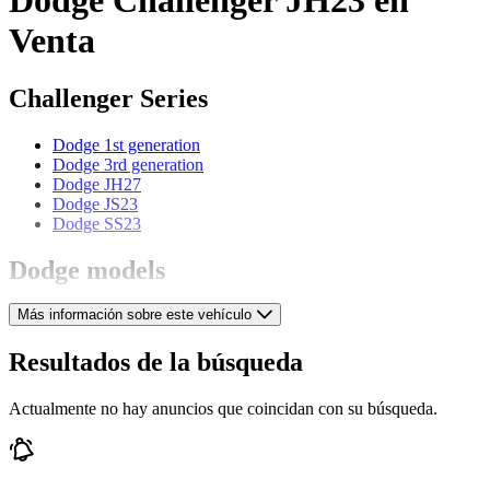
Venta
Challenger Series
Dodge 1st generation
Dodge 3rd generation
Dodge JH27
Dodge JS23
Dodge SS23
Dodge models
Más información sobre este vehículo
Dodge Charger
Dodge Coronet
Dodge Custom
Resultados de la búsqueda
Dodge D 11
Dodge LC 1/2 Ton
Actualmente no hay anuncios que coincidan con su búsqueda.
Dodge Polara
Dodge Ram
Dodge Standard
Dodge Stealth