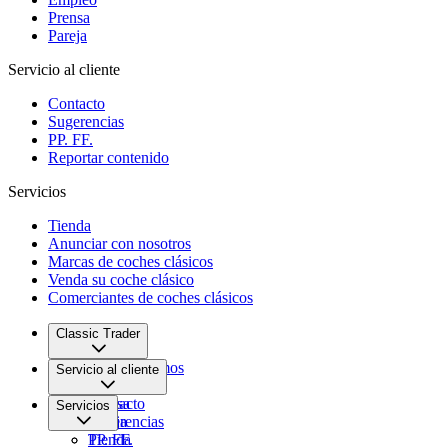
Prensa
Pareja
Servicio al cliente
Contacto
Sugerencias
PP. FF.
Reportar contenido
Servicios
Tienda
Anunciar con nosotros
Marcas de coches clásicos
Venda su coche clásico
Comerciantes de coches clásicos
Classic Trader
Quiénes somos
Servicio al cliente
Empleo
Prensa
Contacto
Servicios
Pareja
Sugerencias
PP. FF.
Tienda