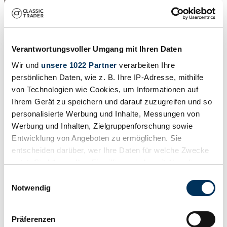
Verantwortungsvoller Umgang mit Ihren Daten
Wir und
unsere 1022 Partner
verarbeiten Ihre
1970 | Dodge Challenger 383
persönlichen Daten, wie z. B. Ihre IP-Adresse, mithilfe
von Technologien wie Cookies, um Informationen auf
Dodge Challenger 383 Magnum 1970, rotisserie restored
Ihrem Gerät zu speichern und darauf zuzugreifen und so
52.500 €
hace 10 años
personalisierte Werbung und Inhalte, Messungen von
Werbung und Inhalten, Zielgruppenforschung sowie
Entwicklung von Angeboten zu ermöglichen. Sie
entscheiden darüber, wer Ihre Daten für welche Zwecke
nutzt. Sie können Ihre Einwilligung jederzeit über die
Cookie-Erklärung oder durch Klicken auf das Privacy
Einwilligungsauswahl
Trigger Symbol ändern oder widerrufen
Notwendig
Wenn Sie es erlauben, würden wir auch gerne:
Präferenzen
Informationen über Ihre geografische Lage