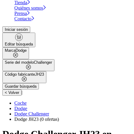
Tienda
Quiénes somos
Prensa
Contacto
Iniciar sesión
Editar búsqueda
Marca
Dodge
Serie del modelo
Challenger
Código fabricante
JH23
Guardar búsqueda
|
< Volver
Coche
Dodge
Dodge Challenger
Dodge JH23
(0 ofertas)
Dodge Challenger JH23 en