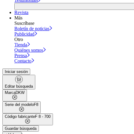
Testimonials
Revista
Más
Suscríbase
Boletín de noticias
Publicidad
Otro
Tienda
Quiénes somos
Prensa
Contacto
Iniciar sesión
Editar búsqueda
Marca
DKW
Serie del modelo
F8
Código fabricante
F 8 - 700
Guardar búsqueda