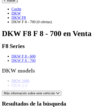
|
< Volver
Coche
DKW
DKW F8
DKW F 8 - 700
(0 ofertas)
DKW F8 F 8 - 700 en Venta
F8 Series
DKW F 8 - 600
DKW F 8 - 700
DKW models
DKW 1000
DKW 3=6
DKW F11
Más información sobre este vehículo
DKW F5
DKW Monza
DKW Munga
Resultados de la búsqueda
DKW Schnellaster