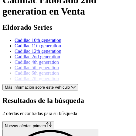
generation en Venta
Eldorado Series
Cadillac 10th generation
Cadillac 11th generation
Cadillac 12th generation
Cadillac 2nd generation
Cadillac 4th generation
Cadillac 5th generation
Cadillac 6th generation
Cadillac 7th generation
Cadillac 8th generation
Más información sobre este vehículo
Cadillac 9th generation
Resultados de la búsqueda
Cadillac models
2 ofertas encontradas para su búsqueda
Cadillac Allanté
Cadillac Brougham
Cadillac DeVille
Nuevas ofertas primero
Cadillac Fleetwood