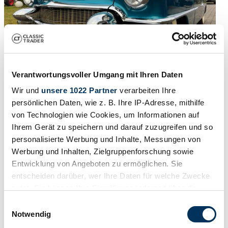
Verantwortungsvoller Umgang mit Ihren Daten
Wir und
unsere 1022 Partner
verarbeiten Ihre
1955 | Cadillac Eldorado Biarritz
persönlichen Daten, wie z. B. Ihre IP-Adresse, mithilfe
von Technologien wie Cookies, um Informationen auf
79.500 €
hace 4 meses
Ihrem Gerät zu speichern und darauf zuzugreifen und so
personalisierte Werbung und Inhalte, Messungen von
Werbung und Inhalten, Zielgruppenforschung sowie
Entwicklung von Angeboten zu ermöglichen. Sie
entscheiden darüber, wer Ihre Daten für welche Zwecke
nutzt. Sie können Ihre Einwilligung jederzeit über die
Cookie-Erklärung oder durch Klicken auf das Privacy
Einwilligungsauswahl
Trigger Symbol ändern oder widerrufen
Notwendig