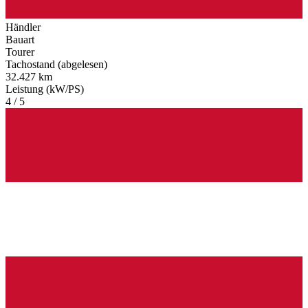
Händler
Bauart
Tourer
Tachostand (abgelesen)
32.427 km
Leistung (kW/PS)
4 / 5