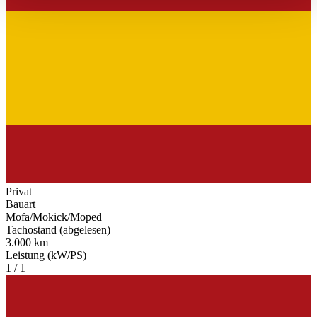
haben oder die sie im Rahmen Ihrer Nutzung der Dienste
gesammelt haben.
Datenschutzerklärung
Privat
Bauart
Mofa/Mokick/Moped
Tachostand (abgelesen)
3.000 km
Leistung (kW/PS)
1 / 1