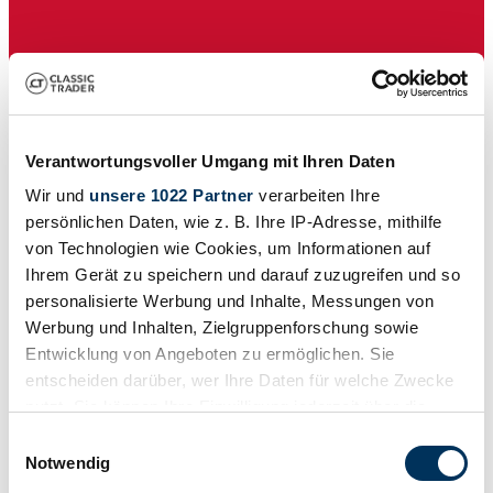
Privat
Verantwortungsvoller Umgang mit Ihren Daten
Wir und
unsere 1022 Partner
verarbeiten Ihre
persönlichen Daten, wie z. B. Ihre IP-Adresse, mithilfe
von Technologien wie Cookies, um Informationen auf
Ihrem Gerät zu speichern und darauf zuzugreifen und so
personalisierte Werbung und Inhalte, Messungen von
Werbung und Inhalten, Zielgruppenforschung sowie
Entwicklung von Angeboten zu ermöglichen. Sie
entscheiden darüber, wer Ihre Daten für welche Zwecke
nutzt. Sie können Ihre Einwilligung jederzeit über die
Cookie-Erklärung oder durch Klicken auf das Privacy
Einwilligungsauswahl
Trigger Symbol ändern oder widerrufen
Notwendig