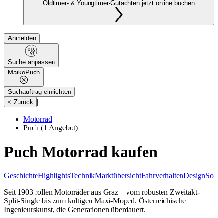
Oldtimer- & Youngtimer-Gutachten jetzt online buchen
Anmelden
Suche anpassen
Marke
Puch
Suchauftrag einrichten
|
< Zurück
Motorrad
Puch
(1 Angebot)
Puch Motorrad kaufen
Geschichte
Highlights
Technik
Marktübersicht
Fahrverhalten
Design
Son
Seit 1903 rollen Motorräder aus Graz – vom robusten Zweitakt-
Split-Single bis zum kultigen Maxi-Moped. Österreichische
Ingenieurskunst, die Generationen überdauert.