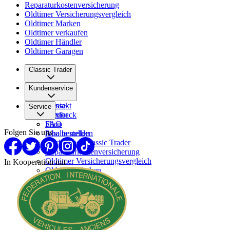
Reparaturkostenversicherung
Oldtimer Versicherungsvergleich
Oldtimer Marken
Oldtimer verkaufen
Oldtimer Händler
Oldtimer Garagen
Classic Trader
Über uns
Kundenservice
Karriere
Presse
Kontakt
Service
Partner
Feedback
FAQ
Shop
Folgen Sie uns
Inhalte melden
Abo bestellen
Werben bei Classic Trader
Reparaturkostenversicherung
Oldtimer Versicherungsvergleich
In Kooperation mit
Oldtimer Marken
Oldtimer verkaufen
Oldtimer Händler
Oldtimer Garagen