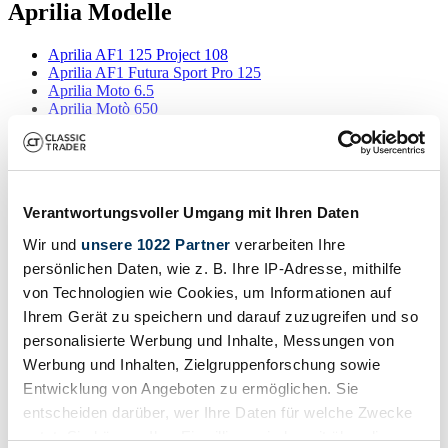
Aprilia Modelle
Aprilia AF1 125 Project 108
Aprilia AF1 Futura Sport Pro 125
Aprilia Moto 6.5
Aprilia Motò 650
Aprilia Pegaso 125
Aprilia Pegaso 650
Aprilia RS 250
Aprilia RSV 1000 R
Aprilia RSV 1000 V60
Mehr anzeigen
Verantwortungsvoller Umgang mit Ihren Daten
Aprilia Scarabeo 50
Aprilia SR 50
Wir und
unsere 1022 Partner
verarbeiten Ihre
Suchergebnisse
Aprilia Tuareg 350 Wind
persönlichen Daten, wie z. B. Ihre IP-Adresse, mithilfe
von Technologien wie Cookies, um Informationen auf
Zur Zeit sind keine passenden Inserate zu Ihrer Suche veröffentlicht.
Ihrem Gerät zu speichern und darauf zuzugreifen und so
personalisierte Werbung und Inhalte, Messungen von
Werbung und Inhalten, Zielgruppenforschung sowie
Benachrichtigung erstellen
Entwicklung von Angeboten zu ermöglichen. Sie
entscheiden darüber, wer Ihre Daten für welche Zwecke
Lassen Sie sich benachrichtigen, sobald ein Inserat veröffentlicht
wird, das Ihren Suchkriterien entspricht.
nutzt. Sie können Ihre Einwilligung jederzeit über die