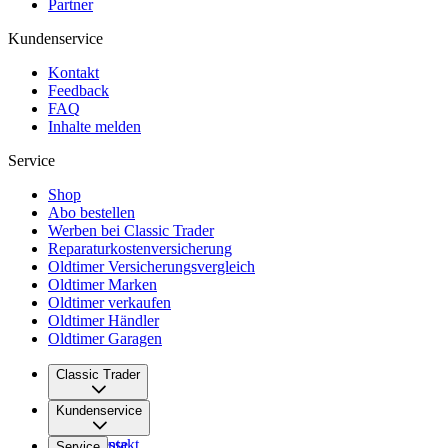
Partner
Kundenservice
Kontakt
Feedback
FAQ
Inhalte melden
Service
Shop
Abo bestellen
Werben bei Classic Trader
Reparaturkostenversicherung
Oldtimer Versicherungsvergleich
Oldtimer Marken
Oldtimer verkaufen
Oldtimer Händler
Oldtimer Garagen
Classic Trader
Über uns
Kundenservice
Karriere
Presse
Kontakt
Service