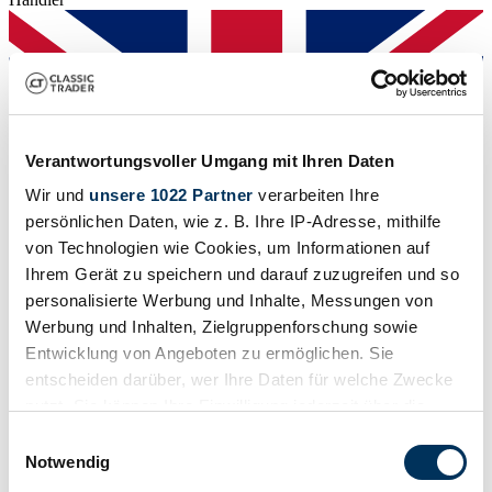
Verantwortungsvoller Umgang mit Ihren Daten
Wir und
unsere 1022 Partner
verarbeiten Ihre
persönlichen Daten, wie z. B. Ihre IP-Adresse, mithilfe
von Technologien wie Cookies, um Informationen auf
Ihrem Gerät zu speichern und darauf zuzugreifen und so
personalisierte Werbung und Inhalte, Messungen von
Werbung und Inhalten, Zielgruppenforschung sowie
Entwicklung von Angeboten zu ermöglichen. Sie
Händler
entscheiden darüber, wer Ihre Daten für welche Zwecke
Abgelaufenes Inserat
nutzt. Sie können Ihre Einwilligung jederzeit über die
Cookie-Erklärung oder durch Klicken auf das Privacy
Einwilligungsauswahl
Trigger Symbol ändern oder widerrufen
Notwendig