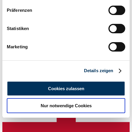
Wenn Sie es erlauben, würden wir auch gerne:
Präferenzen
Informationen über Ihre geografische Lage
erfassen, welche bis auf einige Meter genau sein
können
Statistiken
Ihr Gerät durch aktives Scannen nach
bestimmten Merkmalen (Fingerprinting) identifizieren
Marketing
Erfahren Sie mehr darüber, wie Ihre persönlichen Daten
verarbeitet werden, und legen Sie Ihre Präferenzen im
Abschnitt Einzelheiten
fest.
2003 | TVR Tuscan
Details zeigen
Wir verwenden Cookies, um Inhalte und Anzeigen zu
41.999 €
vor 4 Monaten
personalisieren, Funktionen für soziale Medien anbieten
Cookies zulassen
zu können und die Zugriffe auf unsere Website zu
analysieren. Außerdem geben wir Informationen zu Ihrer
Nur notwendige Cookies
Verwendung unserer Website an unsere Partner für
soziale Medien, Werbung und Analysen weiter. Unsere
Partner führen diese Informationen möglicherweise mit
weiteren Daten zusammen, die Sie ihnen bereitgestellt