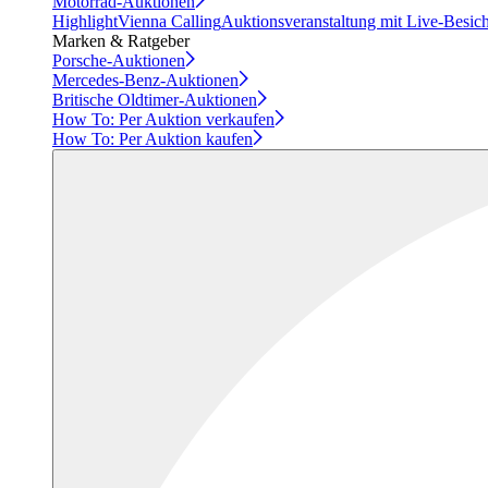
Motorrad-Auktionen
Highlight
Vienna Calling
Auktionsveranstaltung mit Live-Besic
Marken & Ratgeber
Porsche-Auktionen
Mercedes-Benz-Auktionen
Britische Oldtimer-Auktionen
How To: Per Auktion verkaufen
How To: Per Auktion kaufen