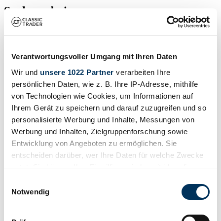
Suchergebnisse
Zur Zeit sind keine passenden Inserate zu Ihrer Suche veröffentlicht.
Verantwortungsvoller Umgang mit Ihren Daten
Wir und
unsere 1022 Partner
verarbeiten Ihre
Benachrichtigung erstellen
persönlichen Daten, wie z. B. Ihre IP-Adresse, mithilfe
Lassen Sie sich benachrichtigen, sobald ein Inserat veröffentlicht
von Technologien wie Cookies, um Informationen auf
wird, das Ihren Suchkriterien entspricht.
Ihrem Gerät zu speichern und darauf zuzugreifen und so
Suchauftrag einrichten
personalisierte Werbung und Inhalte, Messungen von
Werbung und Inhalten, Zielgruppenforschung sowie
Entwicklung von Angeboten zu ermöglichen. Sie
Fahrzeug inserieren
entscheiden darüber, wer Ihre Daten für welche Zwecke
nutzt. Sie können Ihre Einwilligung jederzeit über die
Sie haben einen Thomas, den Sie verkaufen wollen? Dann erstellen
Cookie-Erklärung oder durch Klicken auf das Privacy
Sie jetzt ein Inserat.
Einwilligungsauswahl
Trigger Symbol ändern oder widerrufen
Notwendig
Fahrzeug inserieren
Wenn Sie es erlauben, würden wir auch gerne:
"Thomas" Inserats-Referenzen von Classic Trader