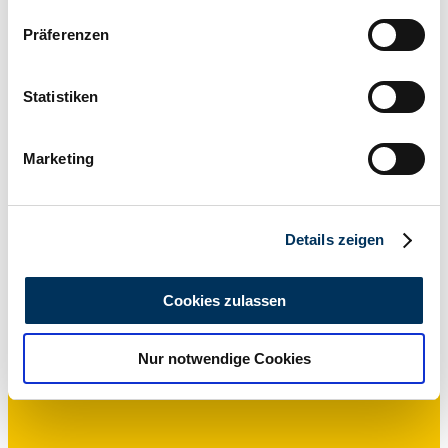
Wenn Sie es erlauben, würden wir auch gerne:
Präferenzen
Informationen über Ihre geografische Lage
erfassen, welche bis auf einige Meter genau sein
können
Statistiken
Ihr Gerät durch aktives Scannen nach
Händler
bestimmten Merkmalen (Fingerprinting) identifizieren
Marketing
Erfahren Sie mehr darüber, wie Ihre persönlichen Daten
verarbeitet werden, und legen Sie Ihre Präferenzen im
Abschnitt Einzelheiten
fest.
Details zeigen
Wir verwenden Cookies, um Inhalte und Anzeigen zu
personalisieren, Funktionen für soziale Medien anbieten
Cookies zulassen
zu können und die Zugriffe auf unsere Website zu
analysieren. Außerdem geben wir Informationen zu Ihrer
Nur notwendige Cookies
Verwendung unserer Website an unsere Partner für
soziale Medien, Werbung und Analysen weiter. Unsere
Partner führen diese Informationen möglicherweise mit
weiteren Daten zusammen, die Sie ihnen bereitgestellt