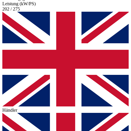
Leistung (kW/PS)
202 / 275
Händler