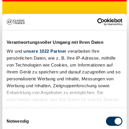
Händler
Karosserieform
Verantwortungsvoller Umgang mit Ihren Daten
Cabriolet (Roadster)
Wir und
unsere 1022 Partner
verarbeiten Ihre
Tachostand (abgelesen)
3.200 mi
persönlichen Daten, wie z. B. Ihre IP-Adresse, mithilfe
Leistung (kW/PS)
von Technologien wie Cookies, um Informationen auf
533 / 725
Ihrem Gerät zu speichern und darauf zuzugreifen und so
personalisierte Werbung und Inhalte, Messungen von
Werbung und Inhalten, Zielgruppenforschung sowie
Entwicklung von Angeboten zu ermöglichen. Sie
entscheiden darüber, wer Ihre Daten für welche Zwecke
nutzt. Sie können Ihre Einwilligung jederzeit über die
Cookie-Erklärung oder durch Klicken auf das Privacy
Einwilligungsauswahl
Trigger Symbol ändern oder widerrufen
Notwendig