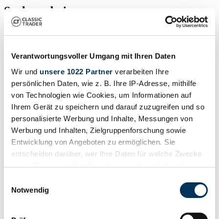
Suchergebnisse
Zur Zeit sind keine passenden Inserate zu Ihrer Suche veröffentlicht.
Verantwortungsvoller Umgang mit Ihren Daten
Wir und
unsere 1022 Partner
verarbeiten Ihre
Benachrichtigung erstellen
persönlichen Daten, wie z. B. Ihre IP-Adresse, mithilfe
Lassen Sie sich benachrichtigen, sobald ein Inserat veröffentlicht
von Technologien wie Cookies, um Informationen auf
wird, das Ihren Suchkriterien entspricht.
Ihrem Gerät zu speichern und darauf zuzugreifen und so
Suchauftrag einrichten
personalisierte Werbung und Inhalte, Messungen von
Werbung und Inhalten, Zielgruppenforschung sowie
Entwicklung von Angeboten zu ermöglichen. Sie
Fahrzeug inserieren
entscheiden darüber, wer Ihre Daten für welche Zwecke
nutzt. Sie können Ihre Einwilligung jederzeit über die
Sie haben einen Ostner, den Sie verkaufen wollen? Dann erstellen
Cookie-Erklärung oder durch Klicken auf das Privacy
Sie jetzt ein Inserat.
Einwilligungsauswahl
Trigger Symbol ändern oder widerrufen
Notwendig
Fahrzeug inserieren
Wenn Sie es erlauben, würden wir auch gerne:
"Ostner" Inserats-Referenzen von Classic Trader