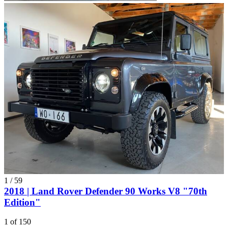
1
/
59
2018 | Land Rover Defender 90 Works V8 "70th
Edition"
1 of 150