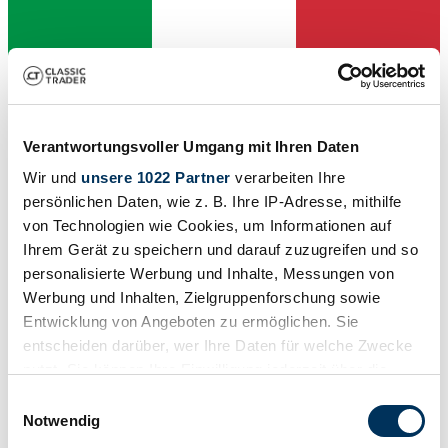
Verantwortungsvoller Umgang mit Ihren Daten
Wir und
unsere 1022 Partner
verarbeiten Ihre
Händler
Karosserieform
persönlichen Daten, wie z. B. Ihre IP-Adresse, mithilfe
Geländewagen
von Technologien wie Cookies, um Informationen auf
Tachostand (abgelesen)
Ihrem Gerät zu speichern und darauf zuzugreifen und so
198.000 km
Leistung (kW/PS)
personalisierte Werbung und Inhalte, Messungen von
121 / 165
Werbung und Inhalten, Zielgruppenforschung sowie
Entwicklung von Angeboten zu ermöglichen. Sie
entscheiden darüber, wer Ihre Daten für welche Zwecke
nutzt. Sie können Ihre Einwilligung jederzeit über die
Cookie-Erklärung oder durch Klicken auf das Privacy
Einwilligungsauswahl
Trigger Symbol ändern oder widerrufen
Notwendig