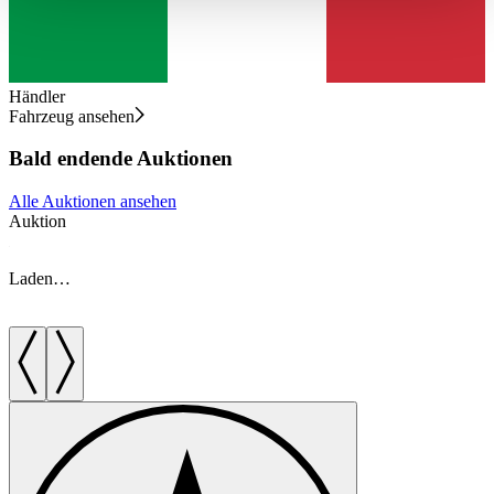
haben oder die sie im Rahmen Ihrer Nutzung der Dienste
gesammelt haben.
Datenschutzerklärung
Händler
Fahrzeug ansehen
Bald endende Auktionen
Alle Auktionen ansehen
Auktion
A
Laden…