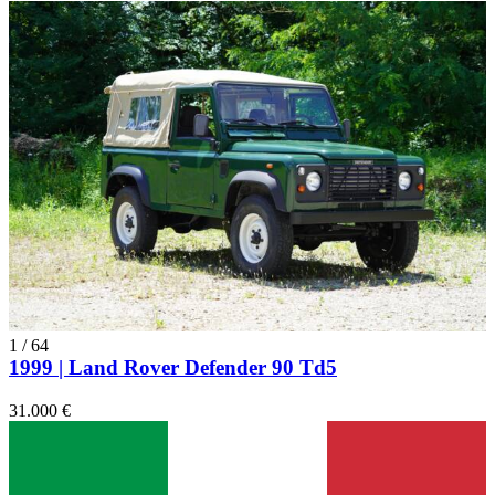
1
/
64
1999 | Land Rover Defender 90 Td5
31.000 €