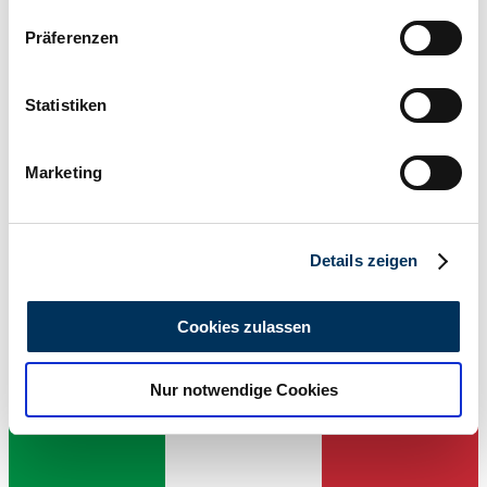
Wenn Sie es erlauben, würden wir auch gerne:
Präferenzen
Informationen über Ihre geografische Lage
erfassen, welche bis auf einige Meter genau sein
können
Statistiken
Ihr Gerät durch aktives Scannen nach
bestimmten Merkmalen (Fingerprinting) identifizieren
Marketing
Erfahren Sie mehr darüber, wie Ihre persönlichen Daten
Händler
verarbeitet werden, und legen Sie Ihre Präferenzen im
Abschnitt Einzelheiten
fest.
Details zeigen
Wir verwenden Cookies, um Inhalte und Anzeigen zu
personalisieren, Funktionen für soziale Medien anbieten
Cookies zulassen
zu können und die Zugriffe auf unsere Website zu
analysieren. Außerdem geben wir Informationen zu Ihrer
Nur notwendige Cookies
Verwendung unserer Website an unsere Partner für
soziale Medien, Werbung und Analysen weiter. Unsere
Partner führen diese Informationen möglicherweise mit
weiteren Daten zusammen, die Sie ihnen bereitgestellt