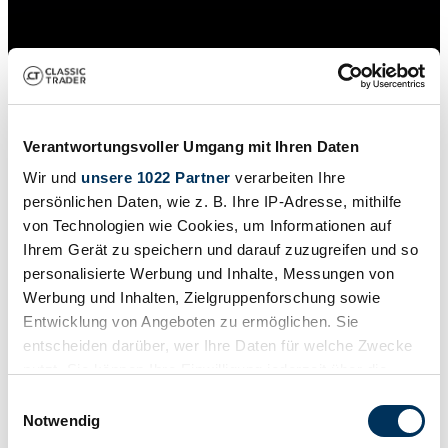
Verantwortungsvoller Umgang mit Ihren Daten
Wir und
unsere 1022 Partner
verarbeiten Ihre
persönlichen Daten, wie z. B. Ihre IP-Adresse, mithilfe
von Technologien wie Cookies, um Informationen auf
Ihrem Gerät zu speichern und darauf zuzugreifen und so
personalisierte Werbung und Inhalte, Messungen von
Händler
Werbung und Inhalten, Zielgruppenforschung sowie
Karosserieform
Coupé
Entwicklung von Angeboten zu ermöglichen. Sie
Tachostand (abgelesen)
entscheiden darüber, wer Ihre Daten für welche Zwecke
71.583 km
nutzt. Sie können Ihre Einwilligung jederzeit über die
Leistung (kW/PS)
162 / 220
Cookie-Erklärung oder durch Klicken auf das Privacy
Einwilligungsauswahl
Trigger Symbol ändern oder widerrufen
Notwendig