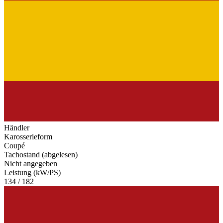
Händler
Karosserieform
Coupé
Tachostand (abgelesen)
Nicht angegeben
Leistung (kW/PS)
134 / 182