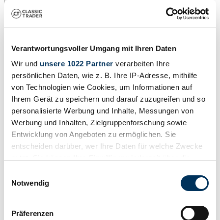
Drucken
Verantwortungsvoller Umgang mit Ihren Daten
Wir und
unsere 1022 Partner
verarbeiten Ihre
persönlichen Daten, wie z. B. Ihre IP-Adresse, mithilfe
von Technologien wie Cookies, um Informationen auf
Ihrem Gerät zu speichern und darauf zuzugreifen und so
personalisierte Werbung und Inhalte, Messungen von
Werbung und Inhalten, Zielgruppenforschung sowie
Entwicklung von Angeboten zu ermöglichen. Sie
entscheiden darüber, wer Ihre Daten für welche Zwecke
nutzt. Sie können Ihre Einwilligung jederzeit über die
Cookie-Erklärung oder durch Klicken auf das Privacy
Einwilligungsauswahl
Trigger Symbol ändern oder widerrufen
Notwendig
Teilen
Alle Services zu diesem Fahrzeug
1963 | Jaguar E-Type 3.8
Wenn Sie es erlauben, würden wir auch gerne:
Präferenzen
Informationen über Ihre geografische Lage
Jaguar E-Type