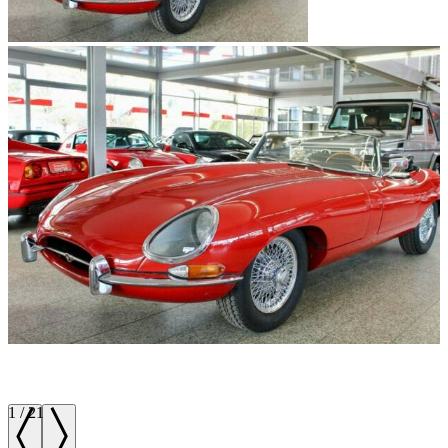
1
/
21