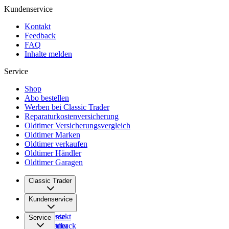
Kundenservice
Kontakt
Feedback
FAQ
Inhalte melden
Service
Shop
Abo bestellen
Werben bei Classic Trader
Reparaturkostenversicherung
Oldtimer Versicherungsvergleich
Oldtimer Marken
Oldtimer verkaufen
Oldtimer Händler
Oldtimer Garagen
Classic Trader
Über uns
Kundenservice
Karriere
Presse
Kontakt
Service
Partner
Feedback