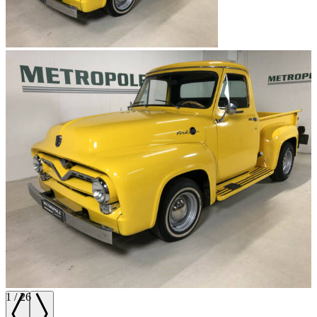
1
/
26