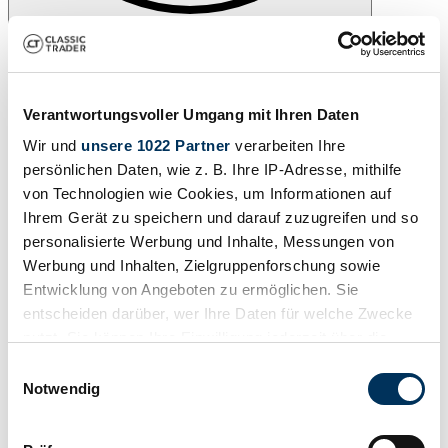
Drucken
Verantwortungsvoller Umgang mit Ihren Daten
Wir und
unsere 1022 Partner
verarbeiten Ihre
persönlichen Daten, wie z. B. Ihre IP-Adresse, mithilfe
von Technologien wie Cookies, um Informationen auf
Ihrem Gerät zu speichern und darauf zuzugreifen und so
personalisierte Werbung und Inhalte, Messungen von
Werbung und Inhalten, Zielgruppenforschung sowie
Entwicklung von Angeboten zu ermöglichen. Sie
entscheiden darüber, wer Ihre Daten für welche Zwecke
nutzt. Sie können Ihre Einwilligung jederzeit über die
Cookie-Erklärung oder durch Klicken auf das Privacy
Einwilligungsauswahl
Teilen
Trigger Symbol ändern oder widerrufen
Notwendig
Alle Services zu diesem Fahrzeug
1955 | Ford F-100
Wenn Sie es erlauben, würden wir auch gerne: