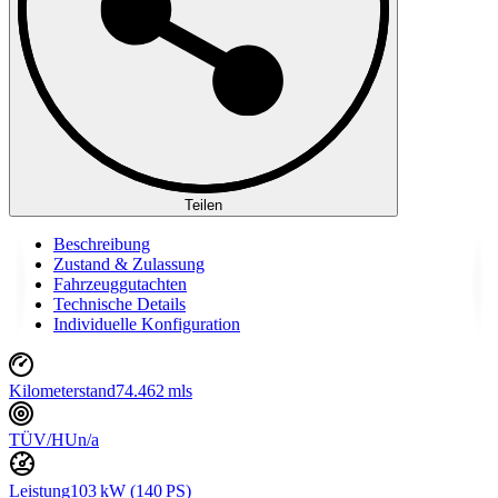
Teilen
Beschreibung
Zustand & Zulassung
Fahrzeuggutachten
Technische Details
Individuelle Konfiguration
Kilometerstand
74.462 mls
TÜV/HU
n/a
Leistung
103 kW (140 PS)