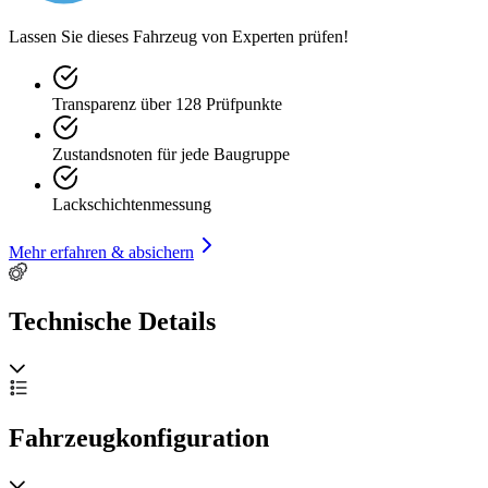
Fahrzeug wurde von Fachwerkstatt aufgebaut.
Lassen Sie dieses Fahrzeug von Experten prüfen!
(Freudenberger Classic, Hebertsfelden)
Transparenz über 128 Prüfpunkte
ZUBEHÖRANGABEN OHNE GEWÄHR, Änderungen,
Zwischenverkauf und Irrtümer vorbehalten!
Zustandsnoten für jede Baugruppe
Lackschichtenmessung
----.
Mehr erfahren & absichern
Technische Details
Fahrzeugkonfiguration