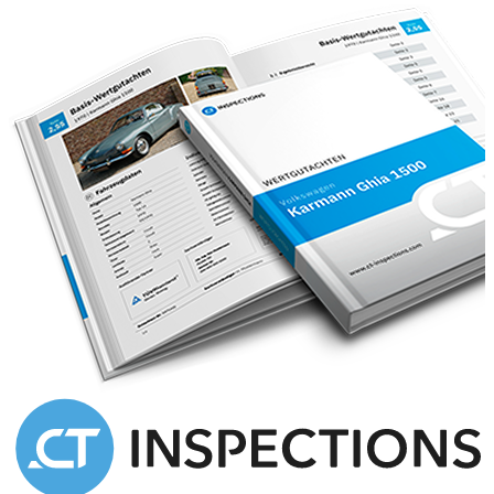
Großer 50L Benzintank
Vollsynchronisiertes 4-Gang Getriebe
BMW 501 Duplex-Bremsanlage vorne
Original BMW 328 Bremsanlage hinten
Starke Hinterachse
Originale BMW 328 Felgen
2-teiliges Persenning
Strassenzulassung
Originaler Pappdeckelbrief
Instrumente von Glashütte
Mit Starkstromanschluss für Heizung und Raucher