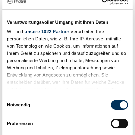
Drucken
Verantwortungsvoller Umgang mit Ihren Daten
Wir und
unsere 1022 Partner
verarbeiten Ihre
persönlichen Daten, wie z. B. Ihre IP-Adresse, mithilfe
von Technologien wie Cookies, um Informationen auf
Ihrem Gerät zu speichern und darauf zuzugreifen und so
personalisierte Werbung und Inhalte, Messungen von
Werbung und Inhalten, Zielgruppenforschung sowie
Entwicklung von Angeboten zu ermöglichen. Sie
entscheiden darüber, wer Ihre Daten für welche Zwecke
nutzt. Sie können Ihre Einwilligung jederzeit über die
Cookie-Erklärung oder durch Klicken auf das Privacy
Einwilligungsauswahl
Trigger Symbol ändern oder widerrufen
Notwendig
Teilen
Wenn Sie es erlauben, würden wir auch gerne:
Alle Services zu diesem Fahrzeug
Präferenzen
Informationen über Ihre geografische Lage
1934 | BMW 328
erfassen, welche bis auf einige Meter genau sein