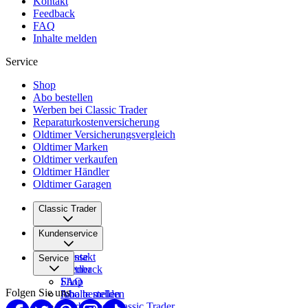
Kontakt
Feedback
FAQ
Inhalte melden
Service
Shop
Abo bestellen
Werben bei Classic Trader
Reparaturkostenversicherung
Oldtimer Versicherungsvergleich
Oldtimer Marken
Oldtimer verkaufen
Oldtimer Händler
Oldtimer Garagen
Classic Trader
Über uns
Kundenservice
Karriere
Presse
Kontakt
Service
Partner
Feedback
FAQ
Shop
Folgen Sie uns
Inhalte melden
Abo bestellen
Werben bei Classic Trader