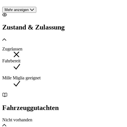
Dieser 328 Special wurde nach höchsten Qualitätsstandards
Mehr anzeigen
von einem Markenspezialisten in Deutschland gebaut
basierend auf einem Vorkriegs-303-Chassis. Das Auto ist in
einem Top-Zustand und hat die richtigen Modifikationen in
Zustand & Zulassung
das Gefühl der regelmäßigen Nutzung und für maximalen
Fahrspaß.
Mit deutscher Straßenzulassung und inkl. der original
Zugelassen
deutsche "Pappdeckelbrief" (303/ 1934) zum sofortigen
Genuss bereit.
Fahrbereit
Das hier beschriebene Fahrzeug wurde nach den uns
Mille Miglia geeignet
vorliegenden Fotos und Informationen unter Verwendung
eines Rahmens eines BMW 303 aus dem Jahr 1934
aufgebaut. Das Gesamtbild und der technische Aufbau des
Fahrzeugs entspricht scheinbar und weitgehend dem eines
BMW 328 Roadster (Bauzeit 1937 bis 1939).
Fahrzeuggutachten
Nicht vorhanden
Ausführung / Besonderheiten