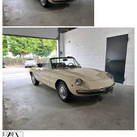
1
/
20