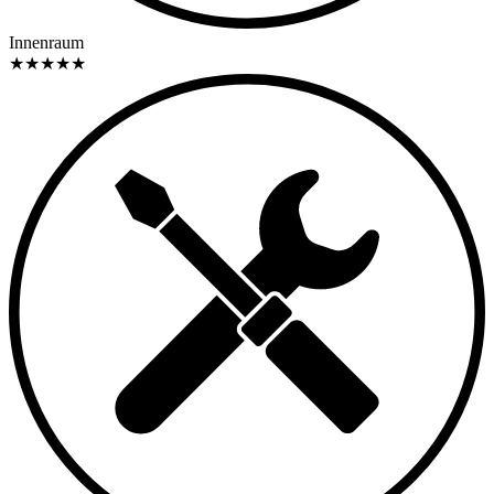
Innenraum
★
★
★
★
★