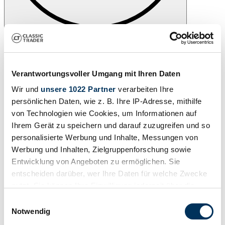
Drucken
Verantwortungsvoller Umgang mit Ihren Daten
Wir und
unsere 1022 Partner
verarbeiten Ihre
persönlichen Daten, wie z. B. Ihre IP-Adresse, mithilfe
von Technologien wie Cookies, um Informationen auf
Ihrem Gerät zu speichern und darauf zuzugreifen und so
personalisierte Werbung und Inhalte, Messungen von
Werbung und Inhalten, Zielgruppenforschung sowie
Entwicklung von Angeboten zu ermöglichen. Sie
entscheiden darüber, wer Ihre Daten für welche Zwecke
nutzt. Sie können Ihre Einwilligung jederzeit über die
Cookie-Erklärung oder durch Klicken auf das Privacy
Einwilligungsauswahl
Trigger Symbol ändern oder widerrufen
Notwendig
Teilen
Alle Services zu diesem Fahrzeug