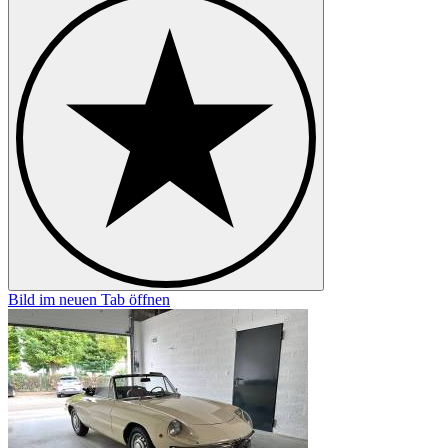
Bild im neuen Tab öffnen
B