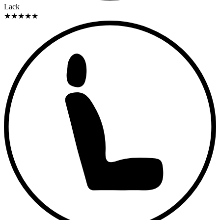
Lack
★
★
★
★
★