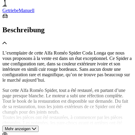
Getriebe
Manuell
Beschreibung
L’exemplaire de cette Alfa Roméo Spider Coda Longa que nous
vous proposons à la vente est dans un état exceptionnel. Ce Spider a
une configuration rare, dans sa couleur extérieure ivoire et son
intérieure en simili cuir rouge bordeaux. Sans aucun doute une
configuration rare et magnifique, qu’on ne trouve pas beaucoup sur
le marché aujourd’hui.
Sur cette Alfa Roméo Spider, tout a été restauré, en partant d’une
page presque blanche. Le moteur a subi une réfection complète.
Tout le book de la restauration est disponible sur demande. Du fait
de sa restauration, tous les joints extérieurs de ce Spider ont été
changés pour des joints neufs.
Toutes les pièces ont été restaurées, à commencer par les pièces
chromées. Les poignées, les pare-chocs avant et arrières ont été
rechromées, et ne montrent donc aucune trace d’usure ou de rouille.
Mehr anzeigen
Tous les phares sont neufs.