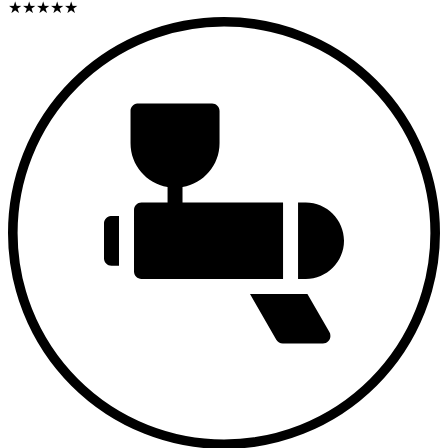
★
★
★
★
★