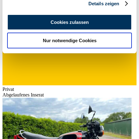
Details zeigen
Wir verwenden Cookies, um Inhalte und Anzeigen zu
personalisieren, Funktionen für soziale Medien anbieten
Cookies zulassen
zu können und die Zugriffe auf unsere Website zu
analysieren. Außerdem geben wir Informationen zu Ihrer
Nur notwendige Cookies
Verwendung unserer Website an unsere Partner für
soziale Medien, Werbung und Analysen weiter. Unsere
Partner führen diese Informationen möglicherweise mit
weiteren Daten zusammen, die Sie ihnen bereitgestellt
haben oder die sie im Rahmen Ihrer Nutzung der Dienste
gesammelt haben.
Datenschutzerklärung
Privat
Abgelaufenes Inserat