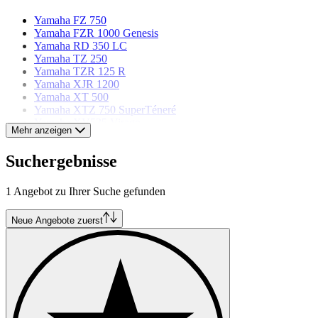
Yamaha FZ 750
Yamaha FZR 1000 Genesis
Yamaha RD 350 LC
Yamaha TZ 250
Yamaha TZR 125 R
Yamaha XJR 1200
Yamaha XT 500
Yamaha XTZ 750 SuperTéneré
Yamaha XV535 Virago
Mehr anzeigen
Yamaha YZ 125
Yamaha YZF 1000 R1
Suchergebnisse
Yamaha YZF 600 R6
1 Angebot zu Ihrer Suche gefunden
Neue Angebote zuerst