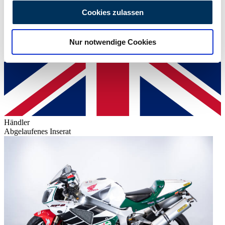
personalisieren, Funktionen für soziale Medien anbieten
Cookies zulassen
zu können und die Zugriffe auf unsere Website zu
analysieren. Außerdem geben wir Informationen zu Ihrer
Nur notwendige Cookies
Verwendung unserer Website an unsere Partner für
soziale Medien, Werbung und Analysen weiter. Unsere
Partner führen diese Informationen möglicherweise mit
weiteren Daten zusammen, die Sie ihnen bereitgestellt
haben oder die sie im Rahmen Ihrer Nutzung der Dienste
gesammelt haben.
Datenschutzerklärung
Händler
Abgelaufenes Inserat