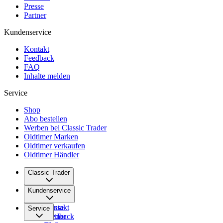
Presse
Partner
Kundenservice
Kontakt
Feedback
FAQ
Inhalte melden
Service
Shop
Abo bestellen
Werben bei Classic Trader
Oldtimer Marken
Oldtimer verkaufen
Oldtimer Händler
Classic Trader
Über uns
Kundenservice
Karriere
Presse
Kontakt
Service
Partner
Feedback