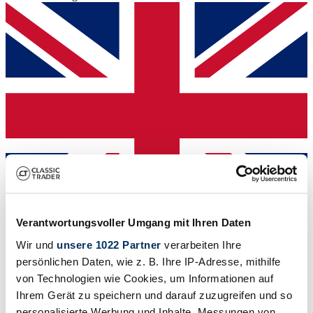
Verantwortungsvoller Umgang mit Ihren Daten
Händler
Wir und
unsere 1022 Partner
verarbeiten Ihre
Bauart
persönlichen Daten, wie z. B. Ihre IP-Adresse, mithilfe
Sportmotorrad
Tachostand (abgelesen)
von Technologien wie Cookies, um Informationen auf
Nicht angegeben
Ihrem Gerät zu speichern und darauf zuzugreifen und so
Leistung (kW/PS)
personalisierte Werbung und Inhalte, Messungen von
49 / 67