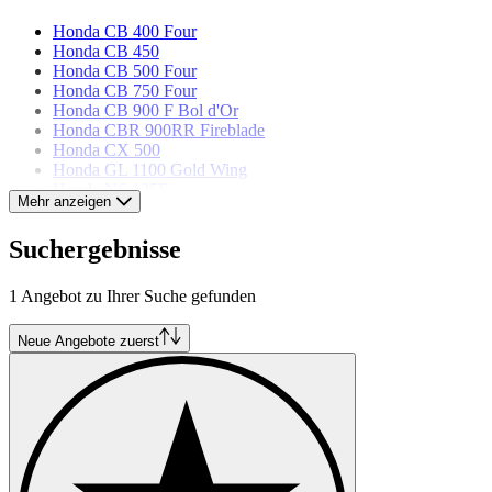
Honda CB 400 Four
Honda CB 450
Honda CB 500 Four
Honda CB 750 Four
Honda CB 900 F Bol d'Or
Honda CBR 900RR Fireblade
Honda CX 500
Honda GL 1100 Gold Wing
Honda NS 125F
Mehr anzeigen
Honda Shadow 90
Honda VF 500 F
Suchergebnisse
Honda VFR 750R RC 30
1 Angebot zu Ihrer Suche gefunden
Neue Angebote zuerst