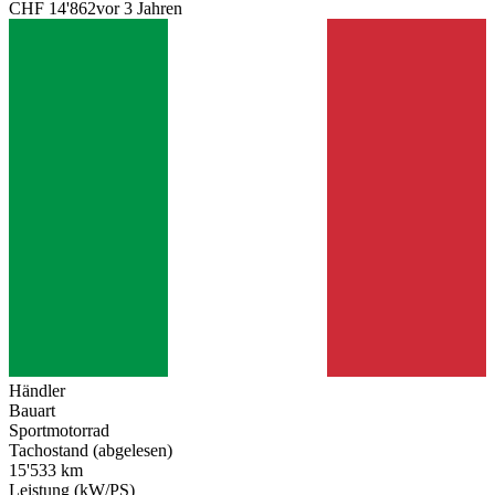
CHF 14'862
vor 3 Jahren
Händler
Bauart
Sportmotorrad
Tachostand (abgelesen)
15'533 km
Leistung (kW/PS)