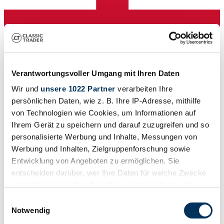
Verantwortungsvoller Umgang mit Ihren Daten
Wir und
unsere 1022 Partner
verarbeiten Ihre
persönlichen Daten, wie z. B. Ihre IP-Adresse, mithilfe
Händler
von Technologien wie Cookies, um Informationen auf
Bauart
Ihrem Gerät zu speichern und darauf zuzugreifen und so
Tourer
personalisierte Werbung und Inhalte, Messungen von
Tachostand (abgelesen)
Nicht angegeben
Werbung und Inhalten, Zielgruppenforschung sowie
Leistung (kW/PS)
Entwicklung von Angeboten zu ermöglichen. Sie
20 / 27
entscheiden darüber, wer Ihre Daten für welche Zwecke
nutzt. Sie können Ihre Einwilligung jederzeit über die
Cookie-Erklärung oder durch Klicken auf das Privacy
Einwilligungsauswahl
Trigger Symbol ändern oder widerrufen
Notwendig