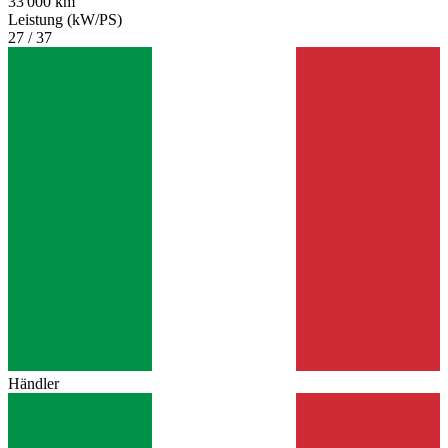
33'000 km
Leistung (kW/PS)
27 / 37
Händler