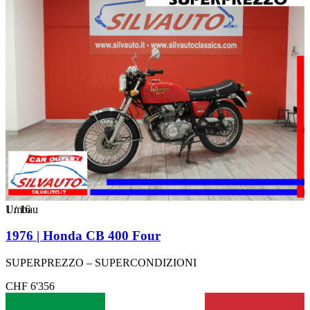
1
Umbau
/
16
1976 | Honda CB 400 Four
SUPERPREZZO – SUPERCONDIZIONI
CHF 6'356