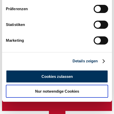
Wenn Sie es erlauben, würden wir auch gerne:
Präferenzen
Informationen über Ihre geografische Lage
erfassen, welche bis auf einige Meter genau sein
können
Statistiken
Ihr Gerät durch aktives Scannen nach
bestimmten Merkmalen (Fingerprinting) identifizieren
Marketing
Erfahren Sie mehr darüber, wie Ihre persönlichen Daten
verarbeitet werden, und legen Sie Ihre Präferenzen im
Abschnitt Einzelheiten
fest.
Händler
Details zeigen
Wir verwenden Cookies, um Inhalte und Anzeigen zu
personalisieren, Funktionen für soziale Medien anbieten
Cookies zulassen
zu können und die Zugriffe auf unsere Website zu
analysieren. Außerdem geben wir Informationen zu Ihrer
Nur notwendige Cookies
Verwendung unserer Website an unsere Partner für
soziale Medien, Werbung und Analysen weiter. Unsere
Partner führen diese Informationen möglicherweise mit
weiteren Daten zusammen, die Sie ihnen bereitgestellt