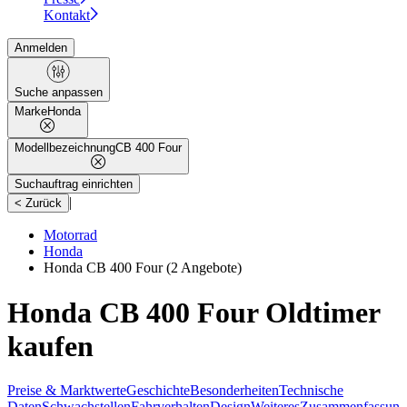
Kontakt
Anmelden
Suche anpassen
Marke
Honda
Modellbezeichnung
CB 400 Four
Suchauftrag einrichten
|
< Zurück
Motorrad
Honda
Honda CB 400 Four
(2 Angebote)
Honda CB 400 Four Oldtimer
kaufen
Preise & Marktwerte
Geschichte
Besonderheiten
Technische
Daten
Schwachstellen
Fahrverhalten
Design
Weiteres
Zusammenfassung