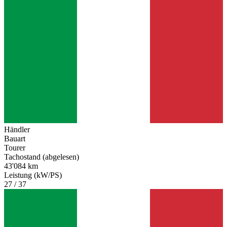
Händler
Bauart
Tourer
Tachostand (abgelesen)
43'084 km
Leistung (kW/PS)
27 / 37