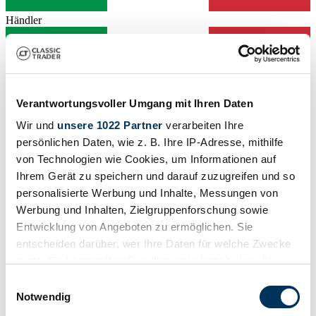
Händler
Verantwortungsvoller Umgang mit Ihren Daten
Wir und
unsere 1022 Partner
verarbeiten Ihre
persönlichen Daten, wie z. B. Ihre IP-Adresse, mithilfe
von Technologien wie Cookies, um Informationen auf
Ihrem Gerät zu speichern und darauf zuzugreifen und so
personalisierte Werbung und Inhalte, Messungen von
Werbung und Inhalten, Zielgruppenforschung sowie
Entwicklung von Angeboten zu ermöglichen. Sie
entscheiden darüber, wer Ihre Daten für welche Zwecke
nutzt. Sie können Ihre Einwilligung jederzeit über die
Händler
Abgelaufenes Inserat
Cookie-Erklärung oder durch Klicken auf das Privacy
Einwilligungsauswahl
Trigger Symbol ändern oder widerrufen
Notwendig