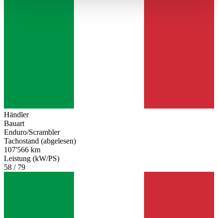
haben oder die sie im Rahmen Ihrer Nutzung der Dienste
gesammelt haben.
Datenschutzerklärung
Händler
Bauart
Enduro/Scrambler
Tachostand (abgelesen)
107'566 km
Leistung (kW/PS)
58 / 79