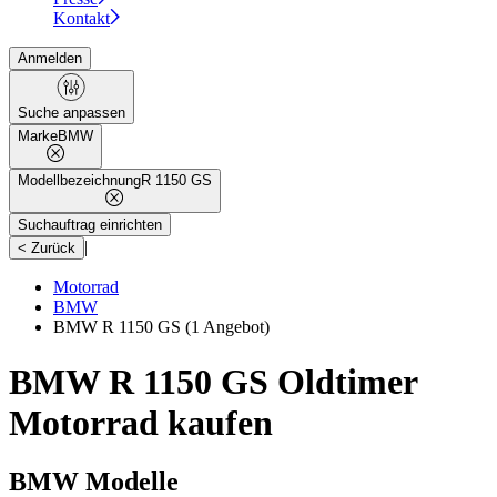
Kontakt
Anmelden
Suche anpassen
Marke
BMW
Modellbezeichnung
R 1150 GS
Suchauftrag einrichten
|
< Zurück
Motorrad
BMW
BMW R 1150 GS
(1 Angebot)
BMW R 1150 GS Oldtimer
Motorrad kaufen
BMW Modelle