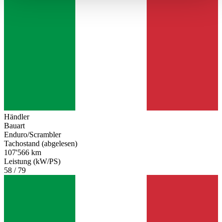
haben oder die sie im Rahmen Ihrer Nutzung der Dienste
gesammelt haben.
Datenschutzerklärung
Händler
Bauart
Enduro/Scrambler
Tachostand (abgelesen)
107'566 km
Leistung (kW/PS)
58 / 79