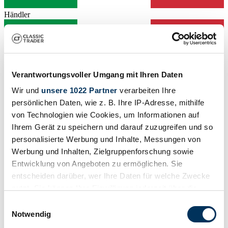
Händler
Verantwortungsvoller Umgang mit Ihren Daten
Wir und
unsere 1022 Partner
verarbeiten Ihre
persönlichen Daten, wie z. B. Ihre IP-Adresse, mithilfe
von Technologien wie Cookies, um Informationen auf
Ihrem Gerät zu speichern und darauf zuzugreifen und so
personalisierte Werbung und Inhalte, Messungen von
Werbung und Inhalten, Zielgruppenforschung sowie
Entwicklung von Angeboten zu ermöglichen. Sie
entscheiden darüber, wer Ihre Daten für welche Zwecke
nutzt. Sie können Ihre Einwilligung jederzeit über die
Händler
Abgelaufenes Inserat
Cookie-Erklärung oder durch Klicken auf das Privacy
Einwilligungsauswahl
Trigger Symbol ändern oder widerrufen
Notwendig