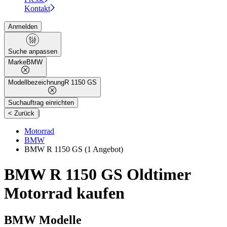
Kontakt
Anmelden
Suche anpassen
Marke
BMW
Modellbezeichnung
R 1150 GS
Suchauftrag einrichten
|
< Zurück
Motorrad
BMW
BMW R 1150 GS
(1 Angebot)
BMW R 1150 GS Oldtimer
Motorrad kaufen
BMW Modelle