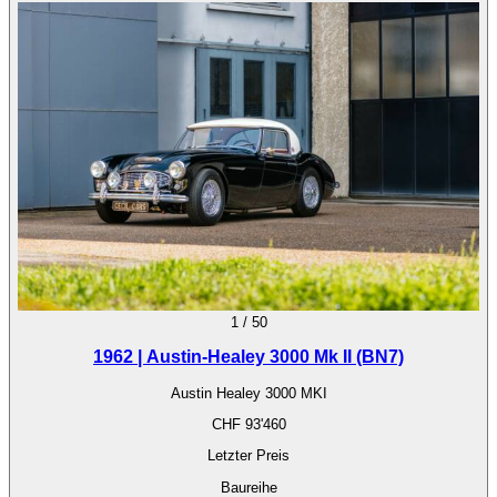
1
/
50
1962 | Austin-Healey 3000 Mk II (BN7)
Austin Healey 3000 MKI
CHF 93'460
Letzter Preis
Baureihe