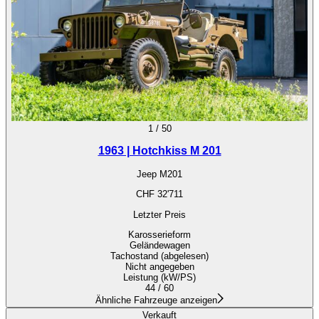
1
/
50
1963 | Hotchkiss M 201
Jeep M201
CHF 32'711
Letzter Preis
Karosserieform
Geländewagen
Tachostand (abgelesen)
Nicht angegeben
Leistung (kW/PS)
44 / 60
Ähnliche Fahrzeuge anzeigen
Verkauft