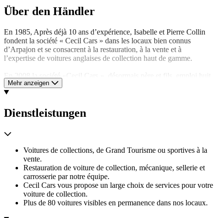
Über den Händler
En 1985, Après déjà 10 ans d’expérience, Isabelle et Pierre Collin
fondent la société « Cecil Cars » dans les locaux bien connus
d’Arpajon et se consacrent à la restauration, à la vente et à
l’expertise de voitures anglaises de collection haut de gamme.
En 2008 la société «Cecil Cars », désormais père et fils, emploi huit
Mehr anzeigen
mécaniciens, quatre tôliers formeurs et deux selliers.
En 2009 Cecil Cars déménage à quelques centaines de mètres à
Ollainville pour réunir l’ensemble de ses activités dans un seul local
de 3.000 m2 couverts sur 10.000 m2 de terrain, et devient ainsi l’une
Dienstleistungen
des plus belles installations dédiées à l’automobile ancienne en
France.
Voitures de collections, de Grand Tourisme ou sportives à la
Son vaste hall d’exposition de plus de 80 voitures italiennes et
vente.
anglaises de collection ainsi que ses différents ateliers spécialisés en
Restauration de voiture de collection, mécanique, sellerie et
mécanique, sellerie et carrosserie sont largement ouverts au public.
carrosserie par notre équipe.
Un service après-vente rapide vous accueille du mardi au samedi sur
Cecil Cars vous propose un large choix de services pour votre
rendez-vous.
voiture de collection.
Plus de 80 voitures visibles en permanence dans nos locaux.