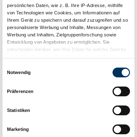
58 / 79
persönlichen Daten, wie z. B. Ihre IP-Adresse, mithilfe
Fahrzeug ansehen
von Technologien wie Cookies, um Informationen auf
Inserat
Ihrem Gerät zu speichern und darauf zuzugreifen und so
personalisierte Werbung und Inhalte, Messungen von
Werbung und Inhalten, Zielgruppenforschung sowie
Entwicklung von Angeboten zu ermöglichen. Sie
entscheiden darüber, wer Ihre Daten für welche Zwecke
nutzt. Sie können Ihre Einwilligung jederzeit über die
Cookie-Erklärung oder durch Klicken auf das Privacy
Einwilligungsauswahl
Trigger Symbol ändern oder widerrufen
Notwendig
Wenn Sie es erlauben, würden wir auch gerne:
Präferenzen
Informationen über Ihre geografische Lage
erfassen, welche bis auf einige Meter genau sein
können
Statistiken
Ihr Gerät durch aktives Scannen nach
bestimmten Merkmalen (Fingerprinting) identifizieren
Marketing
Erfahren Sie mehr darüber, wie Ihre persönlichen Daten