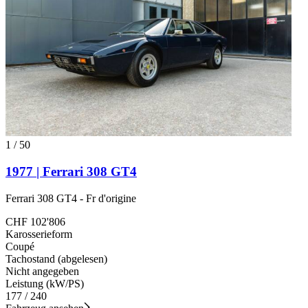
1
/
50
1977 | Ferrari 308 GT4
Ferrari 308 GT4 - Fr d'origine
CHF 102'806
Karosserieform
Coupé
Tachostand (abgelesen)
Nicht angegeben
Leistung (kW/PS)
177 / 240