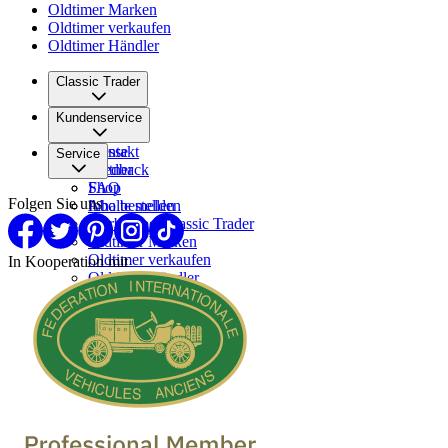
Oldtimer Marken
Oldtimer verkaufen
Oldtimer Händler
Classic Trader
Über uns
Kundenservice
Karriere
Presse
Kontakt
Service
Partner
Feedback
FAQ
Shop
Folgen Sie uns
Inhalte melden
Abo bestellen
Werben bei Classic Trader
Oldtimer Marken
Oldtimer verkaufen
In Kooperation mit
Oldtimer Händler