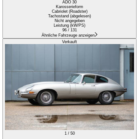
ADO 30
Karosserieform
Cabriolet (Roadster)
Tachostand (abgelesen)
Nicht angegeben
Leistung (kW/PS)
96 / 131
Ähnliche Fahrzeuge anzeigen
Verkauft
1
/
50