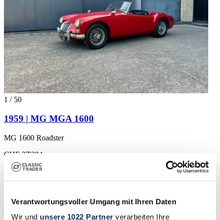
1
/
50
1959 | MG MGA 1600
MG 1600 Roadster
CHF 37'384
Baureihe
MK I
Karosserieform
Cabriolet (Roadster)
Tachostand (abgelesen)
Verantwortungsvoller Umgang mit Ihren Daten
Nicht angegeben
Leistung (kW/PS)
Wir und
unsere 1022 Partner
verarbeiten Ihre