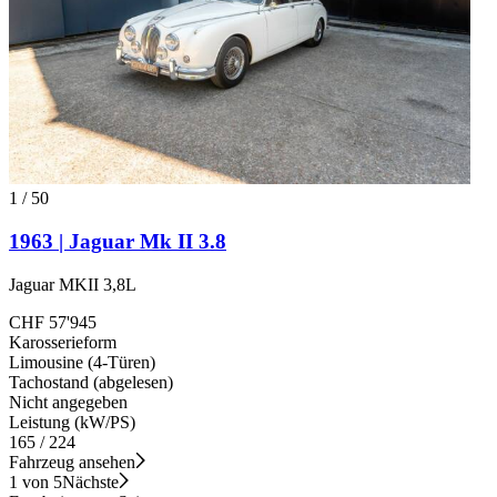
1
/
50
1963 | Jaguar Mk II 3.8
Jaguar MKII 3,8L
CHF 57'945
Karosserieform
Limousine (4-Türen)
Tachostand (abgelesen)
Nicht angegeben
Leistung (kW/PS)
165 / 224
Fahrzeug ansehen
1 von 5
Nächste