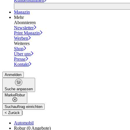
Kundenstimmen
Magazin
Mehr
Abonnieren
Newsletter
Print Magazin
Werben
Weiteres
Shop
Über uns
Presse
Kontakt
Anmelden
Suche anpassen
Marke
Robur
Suchauftrag einrichten
|
< Zurück
Automobil
Robur
(0 Angebote)