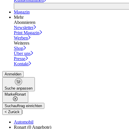
Kundenstimmen
Magazin
Mehr
Abonnieren
Newsletter
Print Magazin
Werben
Weiteres
Shop
Über uns
Presse
Kontakt
Anmelden
Suche anpassen
Marke
Ronart
Suchauftrag einrichten
|
< Zurück
Automobil
Ronart
(0 Angebote)