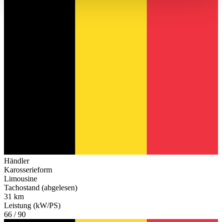
haben oder die sie im Rahmen Ihrer Nutzung der Dienste
gesammelt haben.
Datenschutzerklärung
Händler
Karosserieform
Limousine
Tachostand (abgelesen)
31 km
Leistung (kW/PS)
66 / 90