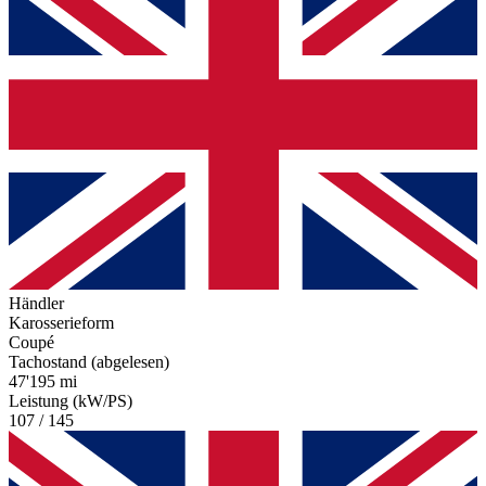
Händler
Karosserieform
Coupé
Tachostand (abgelesen)
47'195 mi
Leistung (kW/PS)
107 / 145