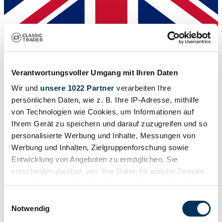
Händler
Verantwortungsvoller Umgang mit Ihren Daten
Wir und
unsere 1022 Partner
verarbeiten Ihre
persönlichen Daten, wie z. B. Ihre IP-Adresse, mithilfe
von Technologien wie Cookies, um Informationen auf
Ihrem Gerät zu speichern und darauf zuzugreifen und so
personalisierte Werbung und Inhalte, Messungen von
Werbung und Inhalten, Zielgruppenforschung sowie
Entwicklung von Angeboten zu ermöglichen. Sie
entscheiden darüber, wer Ihre Daten für welche Zwecke
nutzt. Sie können Ihre Einwilligung jederzeit über die
Cookie-Erklärung oder durch Klicken auf das Privacy
Einwilligungsauswahl
Trigger Symbol ändern oder widerrufen
Notwendig
Händler
Abgelaufenes Inserat