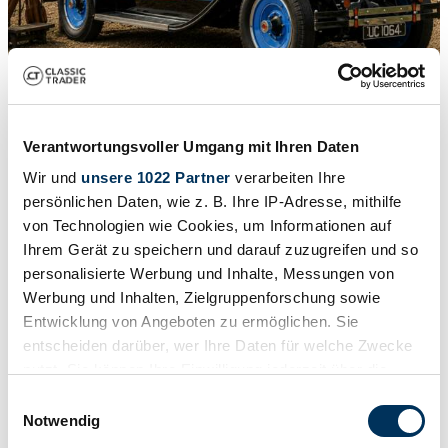
1
/
50
1928 | Packard 5-33 Runabout
Verantwortungsvoller Umgang mit Ihren Daten
CHF 52'312
Wir und
unsere 1022 Partner
verarbeiten Ihre
persönlichen Daten, wie z. B. Ihre IP-Adresse, mithilfe
von Technologien wie Cookies, um Informationen auf
Ihrem Gerät zu speichern und darauf zuzugreifen und so
personalisierte Werbung und Inhalte, Messungen von
Werbung und Inhalten, Zielgruppenforschung sowie
Entwicklung von Angeboten zu ermöglichen. Sie
entscheiden darüber, wer Ihre Daten für welche Zwecke
nutzt. Sie können Ihre Einwilligung jederzeit über die
Cookie-Erklärung oder durch Klicken auf das Privacy
Einwilligungsauswahl
Trigger Symbol ändern oder widerrufen
Notwendig