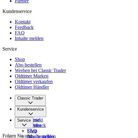
Partner
Kundenservice
Kontakt
Feedback
FAQ
Inhalte melden
Service
Shop
Abo bestellen
Werben bei Classic Trader
Oldtimer Marken
Oldtimer verkaufen
Oldtimer Händler
Classic Trader
Über uns
Kundenservice
Karriere
Presse
Kontakt
Service
Partner
Feedback
FAQ
Shop
Folgen Sie uns
Inhalte melden
Abo bestellen