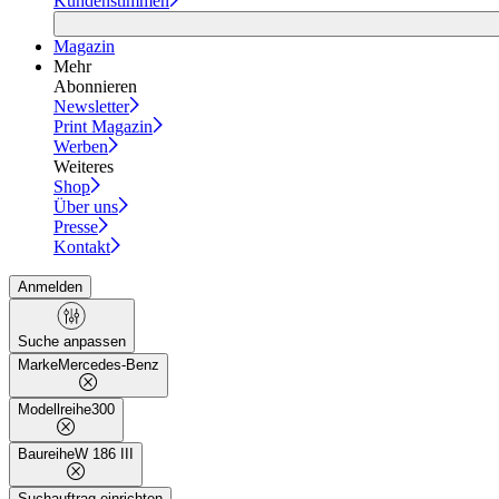
Kundenstimmen
Magazin
Mehr
Abonnieren
Newsletter
Print Magazin
Werben
Weiteres
Shop
Über uns
Presse
Kontakt
Anmelden
Suche anpassen
Marke
Mercedes-Benz
Modellreihe
300
Baureihe
W 186 III
Suchauftrag einrichten