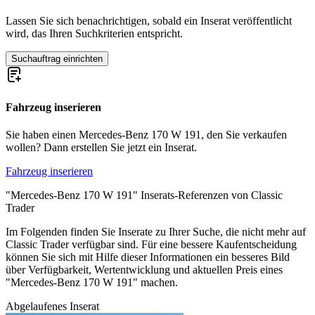
Wie die meisten zeitgenössischen Mercedes-Benz-
Lassen Sie sich benachrichtigen, sobald ein Inserat veröffentlicht
Fahrzeugkonstruktionen hat auch der 170 S die klassischen X-
wird, das Ihren Suchkriterien entspricht.
förmigen Ovalrohrrahmen, die bis heute als unzerstörbar gelten.
Wobei Anbauteile, wie Türen und Kotflügel, sehr rostanfällig sind.
Suchauftrag einrichten
Als das neue Modell des Mercedes 220 im Jahre 1951 auf den
Markt gebracht wurde, verringerte sich das Kaufinteresse am 170 S
Modell. Dementsprechend wurde die Produktion 1955 ohne weitere
Nachfolgermodelle eingestellt.
Fahrzeug inserieren
Sondermodelle der W 191-Reihe
Sie haben einen Mercedes-Benz 170 W 191, den Sie verkaufen
wollen? Dann erstellen Sie jetzt ein Inserat.
Neben dem beliebtesten Modell, der Limousine 170 S, wurden noch
Fahrzeug inserieren
weitere W 191 Varianten, wie Cabriolet, Pritsche, Kasten- sowie
Kombiwagen angeboten. Der Preis der Cabriolets beträgt auf dem
"Mercedes-Benz 170 W 191" Inserats-Referenzen von Classic
heutigen Automarkt für Typ A rund 104.000 Euro, für Typ B
Trader
ungefähr 70.000 Euro. Die 170 S Limousine bleibt allerdings das
meist gesuchte Modell der W 191-Reihe und kann, sofern es sich in
Im Folgenden finden Sie Inserate zu Ihrer Suche, die nicht mehr auf
einem guten Zustand befindet, für ca. 27.000 Euro erworben
Classic Trader verfügbar sind. Für eine bessere Kaufentscheidung
werden.
können Sie sich mit Hilfe dieser Informationen ein besseres Bild
über Verfügbarkeit, Wertentwicklung und aktuellen Preis eines
170 Baureihen
"Mercedes-Benz 170 W 191" machen.
Abgelaufenes Inserat
Mercedes-Benz W 136