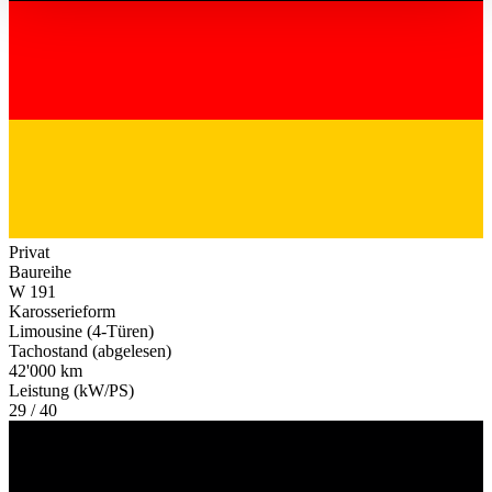
haben oder die sie im Rahmen Ihrer Nutzung der Dienste
gesammelt haben.
Datenschutzerklärung
Privat
Baureihe
W 191
Karosserieform
Limousine (4-Türen)
Tachostand (abgelesen)
42'000 km
Leistung (kW/PS)
29 / 40