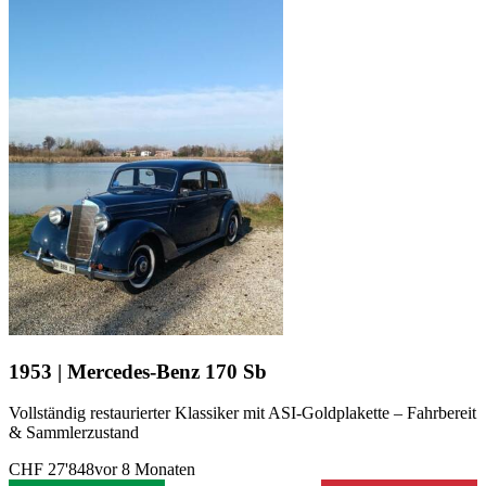
Mercedes-Benz W 136 IV
Mercedes-Benz W 136 VI D
Mercedes-Benz W 15
Mercedes-Benz W 191
Mercedes-Benz W 28
Mercedes-Benz Modelle
Mercedes-Benz 123er
Mercedes-Benz 190er
Mercedes-Benz 220
Mercedes-Benz 250
Mercedes-Benz 280
Mercedes-Benz 300
Mercedes-Benz E-Klasse
Mercedes-Benz G-Klasse
Mercedes-Benz Ponton
Mercedes-Benz S-Klasse
1953 | Mercedes-Benz 170 Sb
Mercedes-Benz SL-Klasse
Mercedes-Benz SLK
Vollständig restaurierter Klassiker mit ASI-Goldplakette – Fahrbereit
& Sammlerzustand
CHF 27'848
vor 8 Monaten