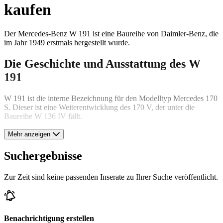
kaufen
Der Mercedes-Benz W 191 ist eine Baureihe von Daimler-Benz, die
im Jahr 1949 erstmals hergestellt wurde.
Die Geschichte und Ausstattung des W
191
W 191 ist die interne Bezeichnung für den Modelltyp Mercedes 170
S. Dieser ist eine Weiterentwicklung des 170 V, der unter die
Baureihe W 136 IV fällt.
Dabei wurde das modifizierte Modell 170 S um 170 mm verlängert
Mehr anzeigen
sowie breiter und komfortabler gebaut als dessen Vorgänger. Die
klassische Limousine besitzt einen Vierzylinder-Ottomotor mit 1.767
Suchergebnisse
cm³ Hubraum, der eine Leistung von 52 PS (ca. 120 km/h) erzielt.
Der 170 S war als Limousine und als Cabriolet A oder B erhältlich.
Zur Zeit sind keine passenden Inserate zu Ihrer Suche veröffentlicht.
Die Cabriolets der W 191 Reihe entfielen allerdings wenige Jahre
später, da sie in die Baureihe W 187 integriert wurden. Somit war
ein Fahrzeug der Reihe W191 nur noch als Limousine erhältlich.
Das Modell Typ 170 S ist die erste Bezeichnung von Mercedes-
Benz mit einem „S“ im Namen und gilt als Vorbild für die spätere S-
Benachrichtigung erstellen
Klasse. Alle 170er-Modelle bewähren sich durch ihre Robustheit.