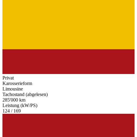
Privat
Karosserieform
Limousine
Tachostand (abgelesen)
285'000 km
Leistung (kW/PS)
124 / 169