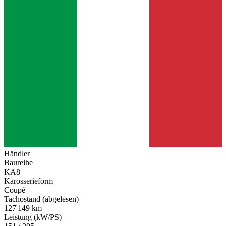
Händler
Baureihe
KA8
Karosserieform
Coupé
Tachostand (abgelesen)
127'149 km
Leistung (kW/PS)