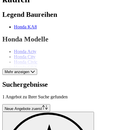
Legend Baureihen
Honda KA8
Honda Modelle
Honda Acty
Honda City
Honda Civic
Honda CRX
Mehr anzeigen
Honda N360
Honda NSX
Honda Prelude
Suchergebnisse
Honda S 2000
Honda S 800
1 Angebot zu Ihrer Suche gefunden
Neue Angebote zuerst