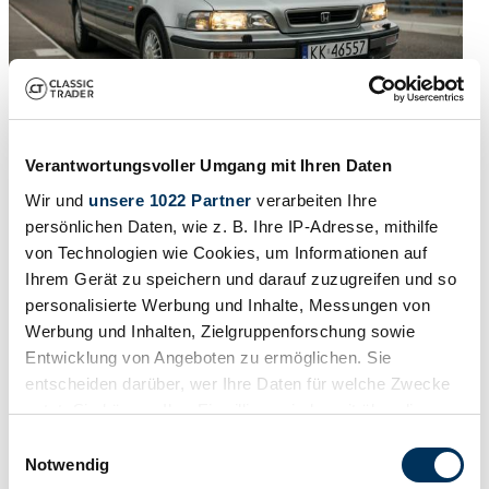
Verantwortungsvoller Umgang mit Ihren Daten
1993 | Honda Legend
Wir und
unsere 1022 Partner
verarbeiten Ihre
persönlichen Daten, wie z. B. Ihre IP-Adresse, mithilfe
Honda Legend 3.2i V6 Automatic | 1993 | Route 66 Auctions - For
von Technologien wie Cookies, um Informationen auf
sale by auction. Estimate 5500 EUR
Ihrem Gerät zu speichern und darauf zuzugreifen und so
Preis auf Anfrage
vor 6 Monaten
personalisierte Werbung und Inhalte, Messungen von
Werbung und Inhalten, Zielgruppenforschung sowie
Entwicklung von Angeboten zu ermöglichen. Sie
entscheiden darüber, wer Ihre Daten für welche Zwecke
nutzt. Sie können Ihre Einwilligung jederzeit über die
Cookie-Erklärung oder durch Klicken auf das Privacy
Einwilligungsauswahl
Trigger Symbol ändern oder widerrufen
Notwendig