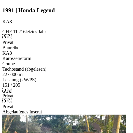
1991 | Honda Legend
KA8
CHF 11'216
letztes Jahr
🇧🇬
Privat
Baureihe
KA8
Karosserieform
Coupé
Tachostand (abgelesen)
227'000 mi
Leistung (kW/PS)
151 / 205
🇧🇬
Privat
🇧🇬
Privat
Abgelaufenes Inserat