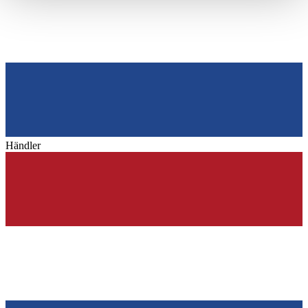
haben oder die sie im Rahmen Ihrer Nutzung der Dienste
gesammelt haben.
Datenschutzerklärung
Händler