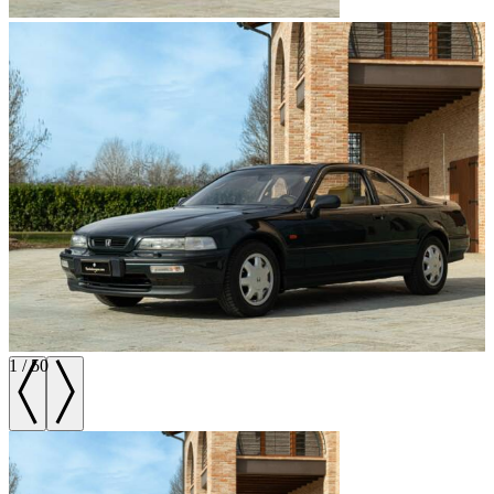
1
/
50