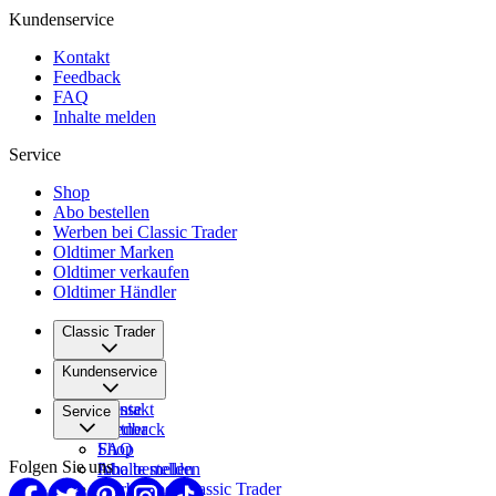
Kundenservice
Kontakt
Feedback
FAQ
Inhalte melden
Service
Shop
Abo bestellen
Werben bei Classic Trader
Oldtimer Marken
Oldtimer verkaufen
Oldtimer Händler
Classic Trader
Über uns
Kundenservice
Karriere
Presse
Kontakt
Service
Partner
Feedback
FAQ
Shop
Folgen Sie uns
Inhalte melden
Abo bestellen
Werben bei Classic Trader