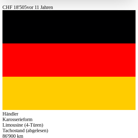
haben oder die sie im Rahmen Ihrer Nutzung der Dienste
CHF 18'505
vor 11 Jahren
gesammelt haben.
Datenschutzerklärung
Händler
Karosserieform
Limousine (4-Türen)
Tachostand (abgelesen)
86'900 km