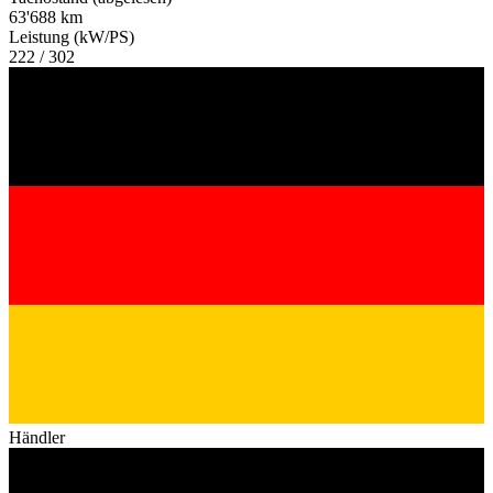
63'688 km
Leistung (kW/PS)
222 / 302
Händler