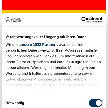
Verantwortungsvoller Umgang mit Ihren Daten
Händler
Wir und
unsere 1022 Partner
verarbeiten Ihre
persönlichen Daten, wie z. B. Ihre IP-Adresse, mithilfe
von Technologien wie Cookies, um Informationen auf
Ihrem Gerät zu speichern und darauf zuzugreifen und so
personalisierte Werbung und Inhalte, Messungen von
Werbung und Inhalten, Zielgruppenforschung sowie
Entwicklung von Angeboten zu ermöglichen. Sie
entscheiden darüber, wer Ihre Daten für welche Zwecke
nutzt. Sie können Ihre Einwilligung jederzeit über die
Cookie-Erklärung oder durch Klicken auf das Privacy
Einwilligungsauswahl
Trigger Symbol ändern oder widerrufen
Notwendig