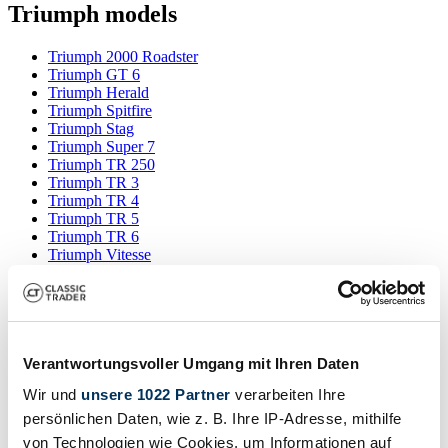
Triumph models
Triumph 2000 Roadster
Triumph GT 6
Triumph Herald
Triumph Spitfire
Triumph Stag
Triumph Super 7
Triumph TR 250
Triumph TR 3
Triumph TR 4
Triumph TR 5
Triumph TR 6
Triumph Vitesse
Search results
Currently, there are no matching listings for your search.
Verantwortungsvoller Umgang mit Ihren Daten
Wir und
unsere 1022 Partner
verarbeiten Ihre
persönlichen Daten, wie z. B. Ihre IP-Adresse, mithilfe
Create search alert
von Technologien wie Cookies, um Informationen auf