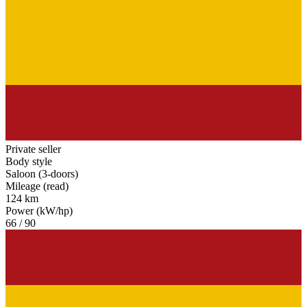
Private seller
Body style
Saloon (3-doors)
Mileage (read)
124 km
Power (kW/hp)
66 / 90