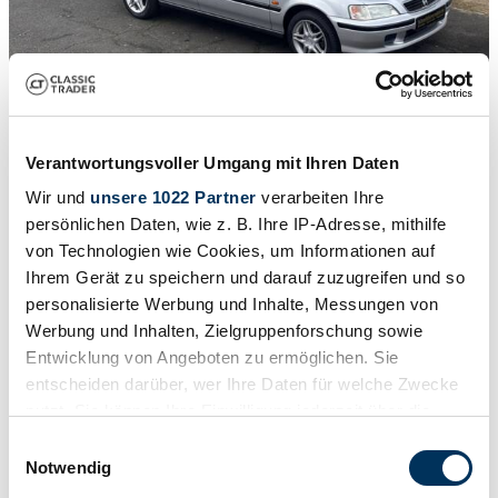
1
/
50
Verantwortungsvoller Umgang mit Ihren Daten
2000 | Honda Civic
Wir und
unsere 1022 Partner
verarbeiten Ihre
HONDA Civic 1.Hand 42tkm
persönlichen Daten, wie z. B. Ihre IP-Adresse, mithilfe
von Technologien wie Cookies, um Informationen auf
$15,856
Ihrem Gerät zu speichern und darauf zuzugreifen und so
personalisierte Werbung und Inhalte, Messungen von
Werbung und Inhalten, Zielgruppenforschung sowie
Entwicklung von Angeboten zu ermöglichen. Sie
entscheiden darüber, wer Ihre Daten für welche Zwecke
nutzt. Sie können Ihre Einwilligung jederzeit über die
Cookie-Erklärung oder durch Klicken auf das Privacy
Einwilligungsauswahl
Trigger Symbol ändern oder widerrufen
Notwendig