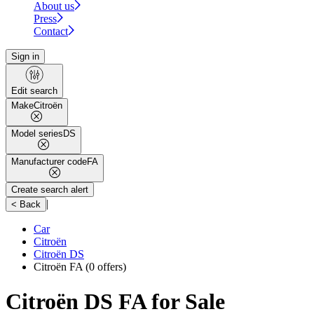
About us
Press
Contact
Sign in
Edit search
Make
Citroën
Model series
DS
Manufacturer code
FA
Create search alert
|
< Back
Car
Citroën
Citroën DS
Citroën FA
(0 offers)
Citroën DS FA for Sale