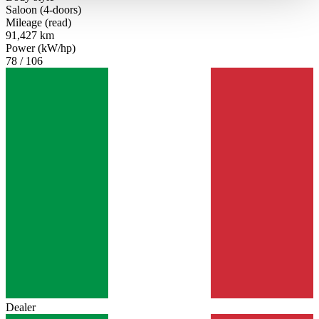
haben oder die sie im Rahmen Ihrer Nutzung der Dienste
Saloon (4-doors)
Mileage (read)
gesammelt haben.
Datenschutzerklärung
91,427 km
Power (kW/hp)
78 / 106
Dealer