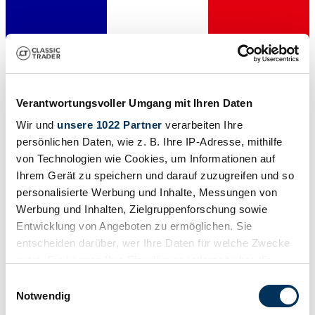
Verantwortungsvoller Umgang mit Ihren Daten
Private seller
Expired listing
Wir und
unsere 1022 Partner
verarbeiten Ihre
persönlichen Daten, wie z. B. Ihre IP-Adresse, mithilfe
von Technologien wie Cookies, um Informationen auf
Ihrem Gerät zu speichern und darauf zuzugreifen und so
personalisierte Werbung und Inhalte, Messungen von
Werbung und Inhalten, Zielgruppenforschung sowie
Entwicklung von Angeboten zu ermöglichen. Sie
entscheiden darüber, wer Ihre Daten für welche Zwecke
nutzt. Sie können Ihre Einwilligung jederzeit über die
Cookie-Erklärung oder durch Klicken auf das Privacy
Einwilligungsauswahl
Trigger Symbol ändern oder widerrufen
Notwendig