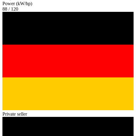
Power (kW/hp)
88 / 120
Private seller