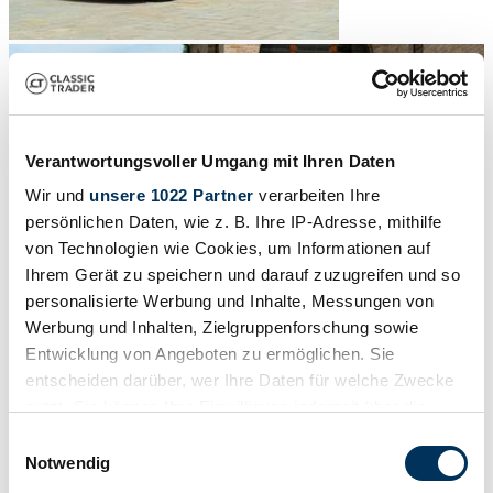
Verantwortungsvoller Umgang mit Ihren Daten
Wir und
unsere 1022 Partner
verarbeiten Ihre
persönlichen Daten, wie z. B. Ihre IP-Adresse, mithilfe
von Technologien wie Cookies, um Informationen auf
Ihrem Gerät zu speichern und darauf zuzugreifen und so
personalisierte Werbung und Inhalte, Messungen von
Werbung und Inhalten, Zielgruppenforschung sowie
Entwicklung von Angeboten zu ermöglichen. Sie
entscheiden darüber, wer Ihre Daten für welche Zwecke
1
/
50
nutzt. Sie können Ihre Einwilligung jederzeit über die
1994 | BMW 318is "Class II"
Cookie-Erklärung oder durch Klicken auf das Privacy
Einwilligungsauswahl
Bmw 318 IS MOTORSPORT LIMITED EDITION
Trigger Symbol ändern oder widerrufen
Notwendig
Price on request