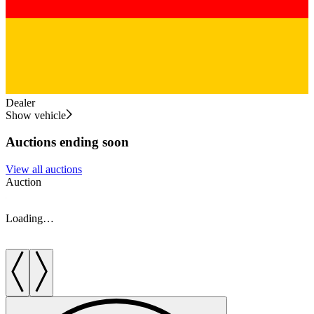
Dealer
Show vehicle
Auctions ending soon
View all auctions
Auction
A
Loading…