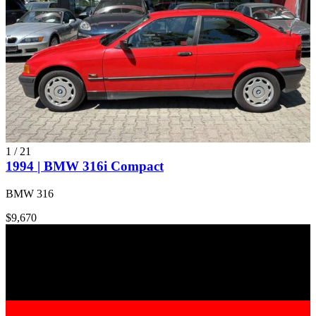
1
/
21
1994 | BMW 316i Compact
BMW 316
$9,670