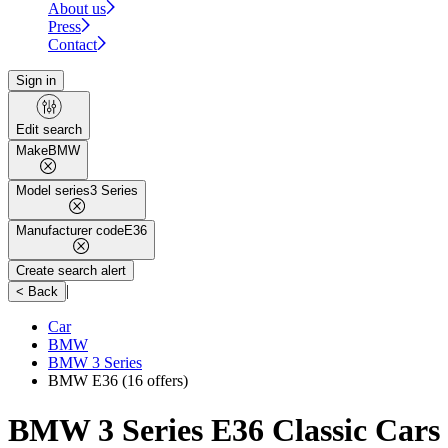
About us
Press
Contact
Sign in
Edit search
Make
BMW
Model series
3 Series
Manufacturer code
E36
Create search alert
|
< Back
Car
BMW
BMW 3 Series
BMW E36
(16 offers)
BMW 3 Series E36 Classic Cars