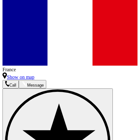
France
Show on map
Call
Message