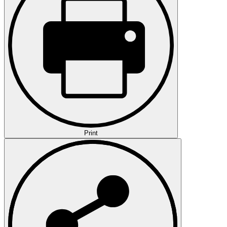
Print