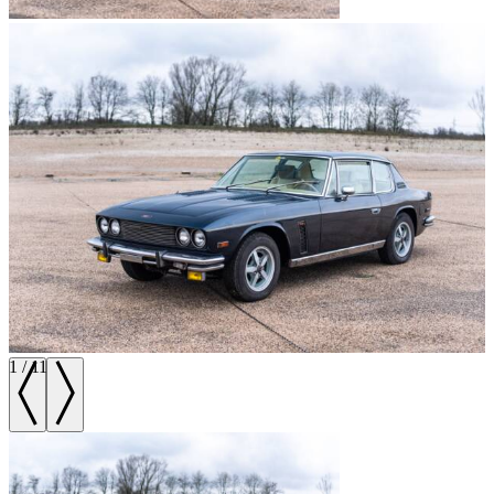
1
/
11