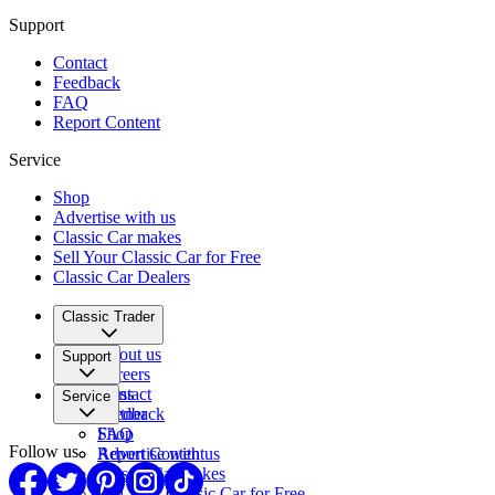
Support
Contact
Feedback
FAQ
Report Content
Service
Shop
Advertise with us
Classic Car makes
Sell Your Classic Car for Free
Classic Car Dealers
Classic Trader
About us
Support
Careers
Press
Contact
Service
Partner
Feedback
FAQ
Shop
Follow us
Report Content
Advertise with us
Classic Car makes
Sell Your Classic Car for Free