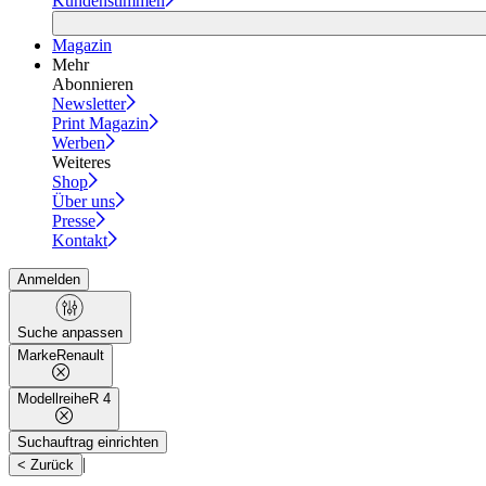
Kundenstimmen
Magazin
Mehr
Abonnieren
Newsletter
Print Magazin
Werben
Weiteres
Shop
Über uns
Presse
Kontakt
Anmelden
Suche anpassen
Marke
Renault
Modellreihe
R 4
Suchauftrag einrichten
|
< Zurück