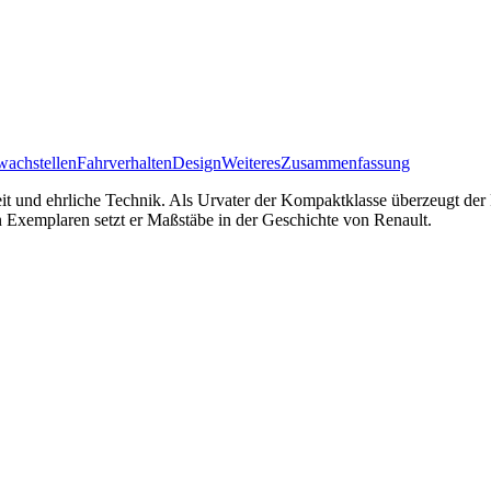
achstellen
Fahrverhalten
Design
Weiteres
Zusammenfassung
gkeit und ehrliche Technik. Als Urvater der Kompaktklasse überzeugt de
en Exemplaren setzt er Maßstäbe in der Geschichte von Renault.