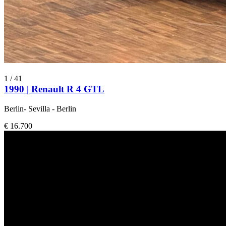
1
/
41
1990 | Renault R 4 GTL
Berlin- Sevilla - Berlin
€ 16.700