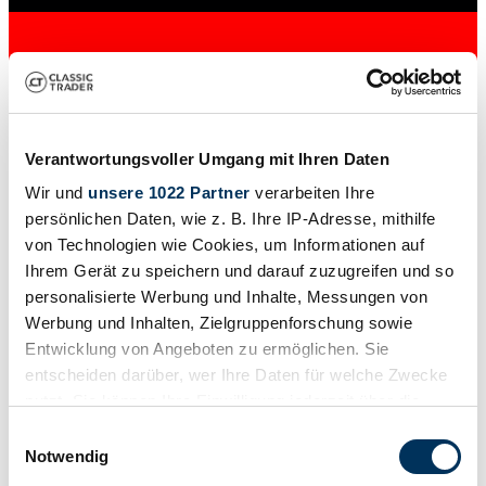
Verantwortungsvoller Umgang mit Ihren Daten
Wir und
unsere 1022 Partner
verarbeiten Ihre
persönlichen Daten, wie z. B. Ihre IP-Adresse, mithilfe
von Technologien wie Cookies, um Informationen auf
Händler
Ihrem Gerät zu speichern und darauf zuzugreifen und so
Abgelaufenes Inserat
personalisierte Werbung und Inhalte, Messungen von
Werbung und Inhalten, Zielgruppenforschung sowie
Entwicklung von Angeboten zu ermöglichen. Sie
entscheiden darüber, wer Ihre Daten für welche Zwecke
nutzt. Sie können Ihre Einwilligung jederzeit über die
Cookie-Erklärung oder durch Klicken auf das Privacy
Einwilligungsauswahl
Trigger Symbol ändern oder widerrufen
Notwendig