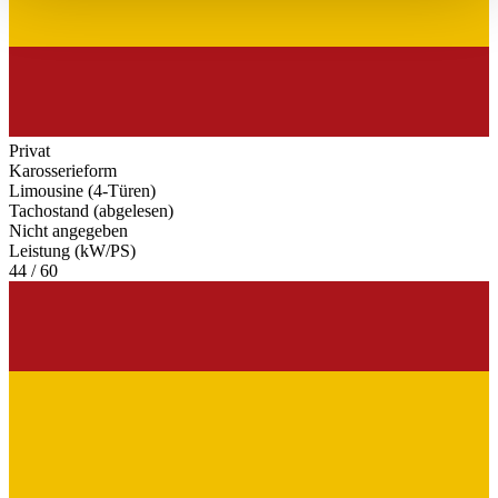
haben oder die sie im Rahmen Ihrer Nutzung der Dienste
gesammelt haben.
Datenschutzerklärung
Privat
Karosserieform
Limousine (4-Türen)
Tachostand (abgelesen)
Nicht angegeben
Leistung (kW/PS)
44 / 60