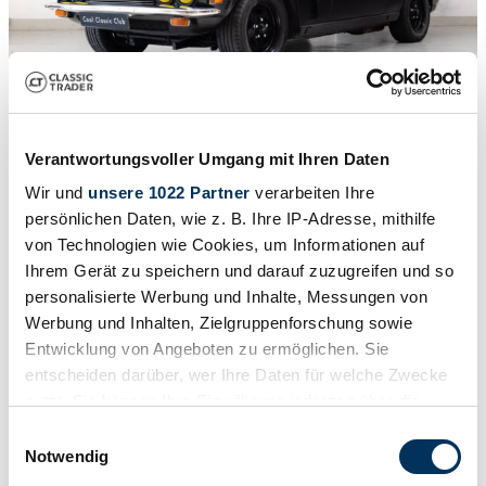
1
Gutachten
/
29
Verantwortungsvoller Umgang mit Ihren Daten
Wir und
unsere 1022 Partner
verarbeiten Ihre
1973 | Jensen Interceptor MK III
persönlichen Daten, wie z. B. Ihre IP-Adresse, mithilfe
- 7.2L V8 - Modern Enhancements -
von Technologien wie Cookies, um Informationen auf
Ihrem Gerät zu speichern und darauf zuzugreifen und so
€ 69.500
personalisierte Werbung und Inhalte, Messungen von
Werbung und Inhalten, Zielgruppenforschung sowie
Entwicklung von Angeboten zu ermöglichen. Sie
entscheiden darüber, wer Ihre Daten für welche Zwecke
nutzt. Sie können Ihre Einwilligung jederzeit über die
Cookie-Erklärung oder durch Klicken auf das Privacy
Einwilligungsauswahl
Trigger Symbol ändern oder widerrufen
Notwendig