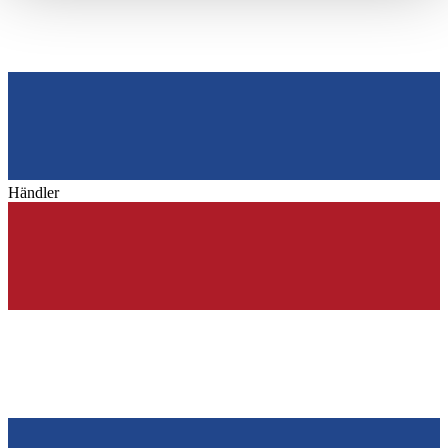
haben oder die sie im Rahmen Ihrer Nutzung der Dienste
gesammelt haben.
Datenschutzerklärung
Händler