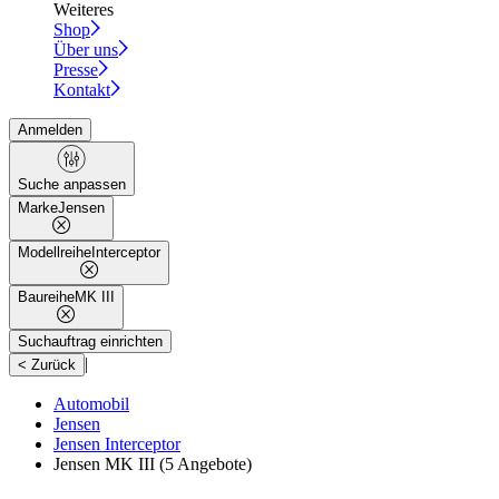
Weiteres
Shop
Über uns
Presse
Kontakt
Anmelden
Suche anpassen
Marke
Jensen
Modellreihe
Interceptor
Baureihe
MK III
Suchauftrag einrichten
|
< Zurück
Automobil
Jensen
Jensen Interceptor
Jensen MK III
(5 Angebote)