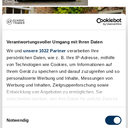
Verantwortungsvoller Umgang mit Ihren Daten
Wir und
unsere 1022 Partner
verarbeiten Ihre
persönlichen Daten, wie z. B. Ihre IP-Adresse, mithilfe
von Technologien wie Cookies, um Informationen auf
Ihrem Gerät zu speichern und darauf zuzugreifen und so
personalisierte Werbung und Inhalte, Messungen von
Werbung und Inhalten, Zielgruppenforschung sowie
Entwicklung von Angeboten zu ermöglichen. Sie
1
/
52
entscheiden darüber, wer Ihre Daten für welche Zwecke
1972 | Jensen Interceptor MK III
nutzt. Sie können Ihre Einwilligung jederzeit über die
Cookie-Erklärung oder durch Klicken auf das Privacy
€ 68.000
Einwilligungsauswahl
Trigger Symbol ändern oder widerrufen
Notwendig