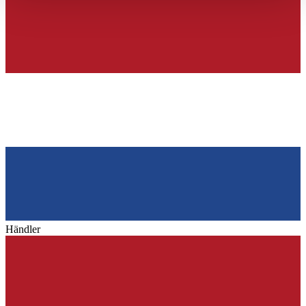
haben oder die sie im Rahmen Ihrer Nutzung der Dienste
gesammelt haben.
Datenschutzerklärung
Händler