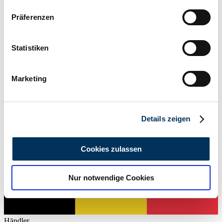
Wenn Sie es erlauben, würden wir auch gerne:
Präferenzen
Informationen über Ihre geografische Lage
erfassen, welche bis auf einige Meter genau sein
können
Statistiken
Händler
Ihr Gerät durch aktives Scannen nach
bestimmten Merkmalen (Fingerprinting) identifizieren
Marketing
Erfahren Sie mehr darüber, wie Ihre persönlichen Daten
verarbeitet werden, und legen Sie Ihre Präferenzen im
Abschnitt Einzelheiten
fest.
Details zeigen
Wir verwenden Cookies, um Inhalte und Anzeigen zu
personalisieren, Funktionen für soziale Medien anbieten
Cookies zulassen
zu können und die Zugriffe auf unsere Website zu
analysieren. Außerdem geben wir Informationen zu Ihrer
Nur notwendige Cookies
Verwendung unserer Website an unsere Partner für
soziale Medien, Werbung und Analysen weiter. Unsere
Partner führen diese Informationen möglicherweise mit
weiteren Daten zusammen, die Sie ihnen bereitgestellt
Händler