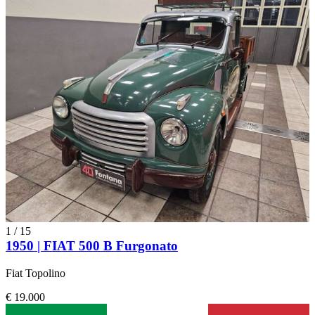
1
/
15
1950 | FIAT 500 B Furgonato
Fiat Topolino
€ 19.000