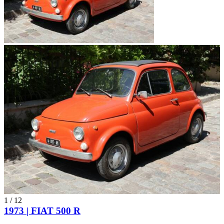
1
/
12
1973 | FIAT 500 R