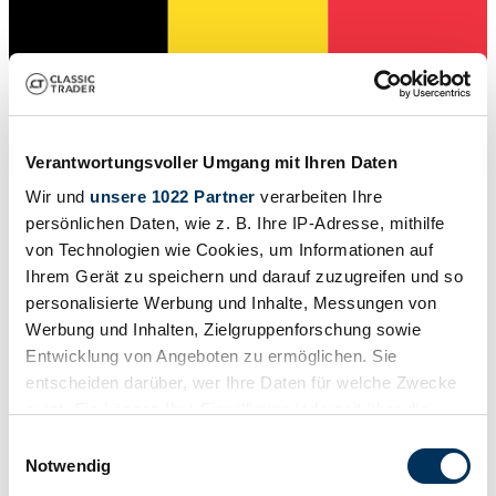
Händler
Karosserieform
Limousine (2-Türen)
Verantwortungsvoller Umgang mit Ihren Daten
Tachostand (abgelesen)
91 478 km
Wir und
unsere 1022 Partner
verarbeiten Ihre
Leistung (kW/PS)
persönlichen Daten, wie z. B. Ihre IP-Adresse, mithilfe
13 / 18
von Technologien wie Cookies, um Informationen auf
Ihrem Gerät zu speichern und darauf zuzugreifen und so
personalisierte Werbung und Inhalte, Messungen von
Werbung und Inhalten, Zielgruppenforschung sowie
Entwicklung von Angeboten zu ermöglichen. Sie
entscheiden darüber, wer Ihre Daten für welche Zwecke
nutzt. Sie können Ihre Einwilligung jederzeit über die
Cookie-Erklärung oder durch Klicken auf das Privacy
Einwilligungsauswahl
Trigger Symbol ändern oder widerrufen
Notwendig